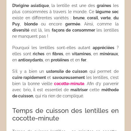
D’origine asiatique
, la lentille est une des
graines
les
plus consommées à travers le monde. Ce
légume sec
existe en différentes variétés :
brune
,
corail
,
verte
,
du
Puy
,
blonde
ou encore
germée
. Ainsi, comme la
diversité
est là, les
façons de consommer
les lentilles
ne manquent pas !
Pourquoi les lentilles sont-elles autant
appréciées
?
elles sont
riches
en
fibres
, en
vitamines
, en
minéraux
,
en
antioxydants
, en
protéines
et en
fer
.
S’il y a bien un
ustensile de cuisson
qui permet de
cuire rapidement
et
savoureusement
les lentilles, c’est
bien la bonne vieille
cocotte-minute
. Afin d’y parvenir
avec brio, il est essentiel de
maitriser
cette
méthode
de cuisson
, qui n’a rien de compliqué.
Temps de cuisson des lentilles en
cocotte-minute