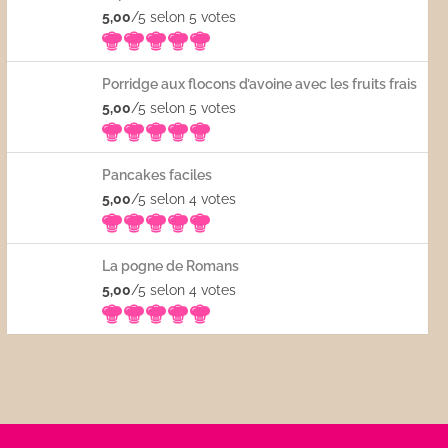
5,00
/5 selon 5
votes
Porridge aux flocons d’avoine avec les fruits frais
5,00
/5 selon 5
votes
Pancakes faciles
5,00
/5 selon 4
votes
La pogne de Romans
5,00
/5 selon 4
votes