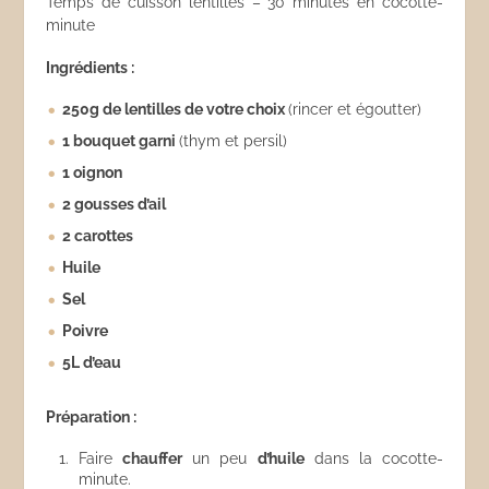
Temps de cuisson lentilles – 30 minutes en cocotte-
minute
Ingrédients :
250g de lentilles de votre choix
(rincer et égoutter)
1 bouquet garni
(thym et persil)
1 oignon
2 gousses d’ail
2 carottes
Huile
Sel
Poivre
5L d’eau
Préparation :
Faire
chauffer
un peu
d’huile
dans la cocotte-
minute.