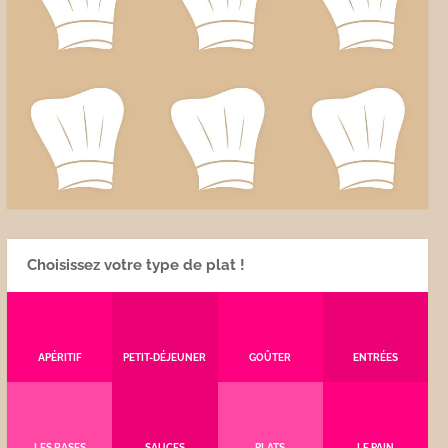
Choisissez votre type de plat !
APÉRITIF
PETIT-DÉJEUNER
GOÛTER
ENTRÉES
LES BASES
SAUCES
PLATS
LE PAIN