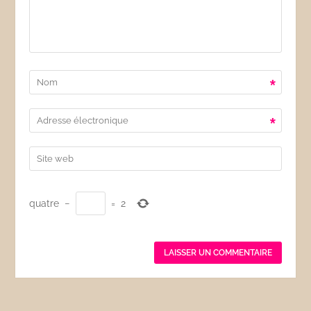
*
*
quatre
−
=
2