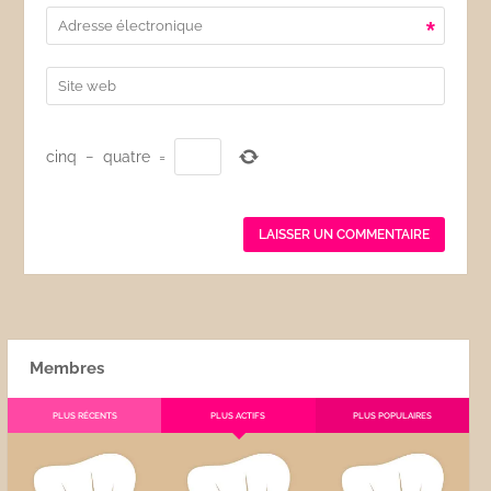
*
cinq
−
quatre
=
Membres
PLUS RÉCENTS
PLUS ACTIFS
PLUS POPULAIRES