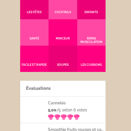
LES FÊTES
COCKTAILS
ENFANTS
SANTÉ
MINCEUR
REPAS
MUSCULATION
FACILE ET RAPIDE
SOUPES
LES CUISSONS
Évaluations
Cannelés
5,00
/5 selon 6
votes
Smoothie fruits rouges et yaourt