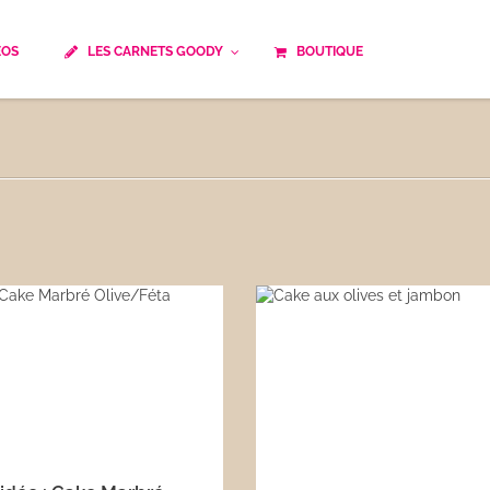
ÉOS
LES CARNETS GOODY
BOUTIQUE
ails
Temps de cuisson
Minceur
Spécialité culinaire
ne du monde
Recettes saisonnières
Les astuces Goody
e française traditionnelle
Repas musculation
ts
Robots multifonctions
 et rapide
Healthy
uissons
Les soupes
êtes