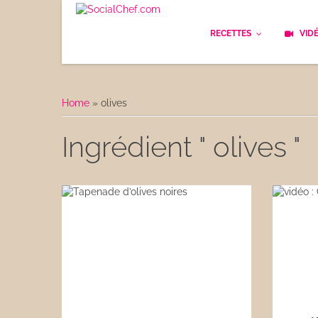
RECETTES
VID
Les bases
Cockt
Home
»
olives
Le Pain
Cuisi
Ingrédient " olives "
Apéritifs
Cuisin
Déjeuner
Enfan
Entrées
Facile
Plats
Les C
Goûter
Les F
Desserts