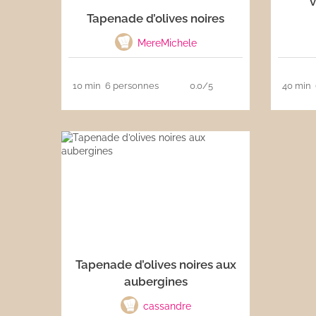
v
Tapenade d’olives noires
Les sauces
MereMichele
Boissons
10 min
6 personnes
0.0/5
40 min
Tapenade d’olives noires aux
aubergines
cassandre