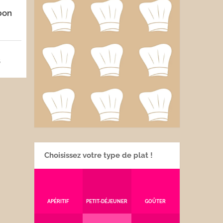
bon
5
Choisissez votre type de plat !
APÉRITIF
PETIT-DÉJEUNER
GOÛTER