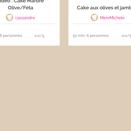
idéo : Cake Marbré
Olive/Féta
Cake aux olives et jam
cassandre
MereMichele
6 personnes
0.0/5
50 min
6 personnes
0.0/