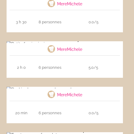
MereMichele
3 h 30
8 personnes
0.0/5
Petits farcis niçois
MereMichele
2 h 0
6 personnes
5.0/5
Roulés de saumon au beurre de cresson
MereMichele
20 min
6 personnes
0.0/5
Toast avec oeuf au plat