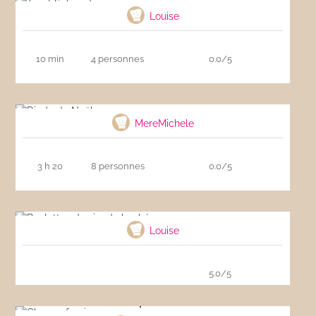
Louise
10 min
4 personnes
0.0/5
Dinde de Noël
MereMichele
3 h 20
8 personnes
0.0/5
Boulettes de viande hachée
Louise
5.0/5
Chapon farci