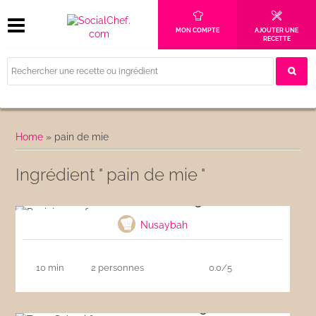
MON COMPTE
AJOUTER UNE
RECETTE
Home
»
pain de mie
Ingrédient " pain de mie "
Panini aux 4 fromages
Nusaybah
10 min
2 personnes
0.0/5
Toast Salami fromage