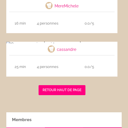
MereMichele
16 min
4 personnes
0.0/5
Croque-monsieur rapide
cassandre
25 min
4 personnes
0.0/5
RETOUR HAUT DE PAGE
Membres