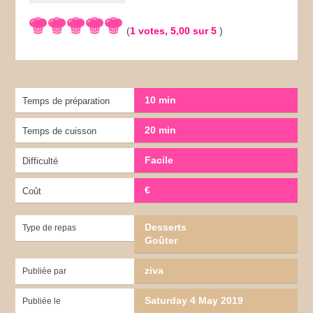
(
1
votes,
5,00
sur 5
)
10 min
Temps de préparation
20 min
Temps de cuisson
Facile
Difficulté
€
Coût
Desserts
Type de repas
Goûter
ziva
Publiée par
Saturday 4 May 2019
Publiée le