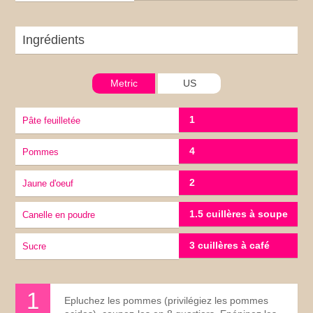
Ingrédients
Metric
US
1
Pâte feuilletée
4
Pommes
2
jaune d'oeuf
1.5 cuillères à soupe
Canelle en poudre
3 cuillères à café
Sucre
Epluchez les pommes (privilégiez les pommes