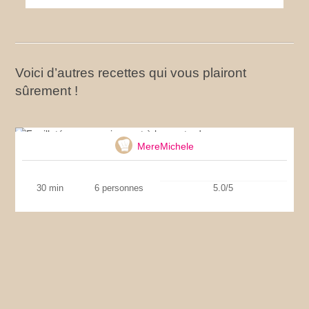
Voici d’autres recettes qui vous plairont
sûrement !
Feuilletés aux saucisses et à la moutarde
MereMichele
30 min
6 personnes
5.0/5