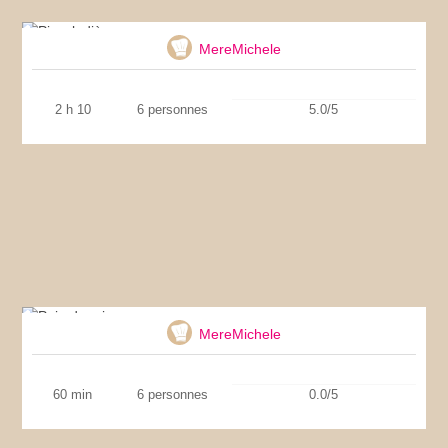
Pissaladière
MereMichele
2 h 10
6 personnes
5.0/5
Pain de mie
MereMichele
60 min
6 personnes
0.0/5