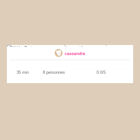
Vidéo Tarte aux pommes ultra-rapide
cassandre
35 min
8 personnes
0.0/5