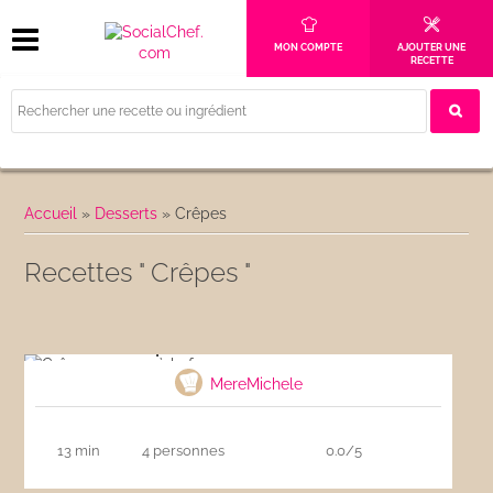
MON COMPTE
AJOUTER UNE
RECETTE
Accueil
»
Desserts
»
Crêpes
Recettes " Crêpes "
Crêpes comme à la ferme
MereMichele
13 min
4 personnes
0.0/5