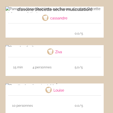
Pancakes hyperprotéinés aux flocons
d’avoine (Recette sèche musculation)
cassandre
0.0/5
Pancakes faciles
Ziva
15 min
4 personnes
5.0/5
Recette de crêpes inratable
Louise
10 personnes
0.0/5