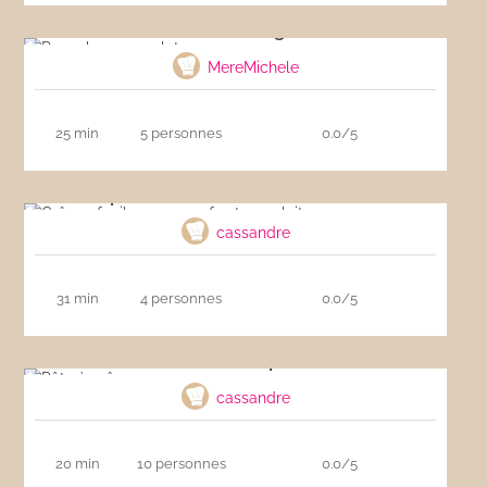
Pancakes sans gluten
MereMichele
25 min
5 personnes
0.0/5
Crêpes faciles sans œufs et sans lait
cassandre
31 min
4 personnes
0.0/5
Pâte à crêpe
cassandre
20 min
10 personnes
0.0/5