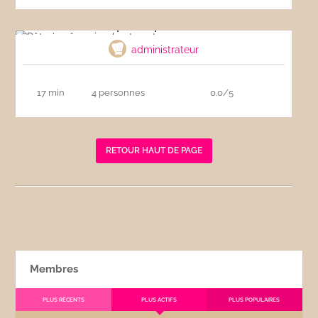
Pâte à crêpe simple et onctueuse
administrateur
17 min
4 personnes
0.0/5
RETOUR HAUT DE PAGE
Membres
PLUS RÉCENTS
PLUS ACTIFS
PLUS POPULAIRES