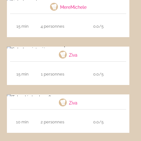
MereMichele
15 min
4 personnes
0.0/5
Salade printanière
Ziva
15 min
1 personnes
0.0/5
Taboulé de chou-fleur
Ziva
10 min
2 personnes
0.0/5
Salade fraîche aux crevettes