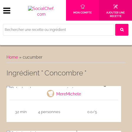
MON COMPTE
AJOUTER UNE
RECETTE
Home
»
cucumber
Ingrédient " Concombre "
Poke bowl au saumon, avocat et mangue
MereMichele
32 min
4 personnes
0.0/5
Salade asiatique