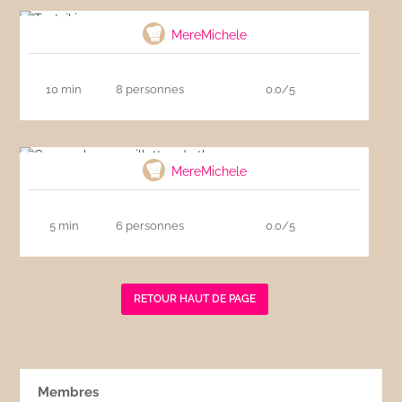
Tsatziki
MereMichele
10 min
8 personnes
0.0/5
Concombre aux rillettes de thon
MereMichele
5 min
6 personnes
0.0/5
RETOUR HAUT DE PAGE
Membres