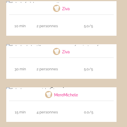
Ziva
10 min
2 personnes
5.0/5
Salade de lentilles au maquereau fumé et
oeuf
Ziva
30 min
2 personnes
5.0/5
Salade grecque à la feta
MereMichele
15 min
4 personnes
0.0/5