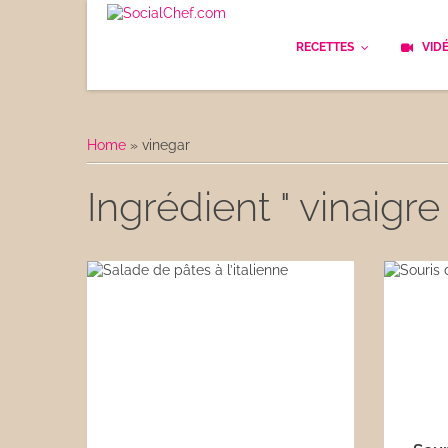
RECETTES
VID
Les bases
Cockt
Home
»
vinegar
Le Pain
Cuisi
Ingrédient " vinaigre 
Apéritifs
Cuisin
Déjeuner
Enfan
Entrées
Facile
Plats
Les C
Goûter
Les F
Desserts