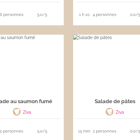
6 personnes
5.0/5
1 h 10
4 personnes
0.0/
lade au saumon fumé
Salade de pâtes
Ziva
Ziva
2 personnes
5.0/5
15 min
2 personnes
0.0/