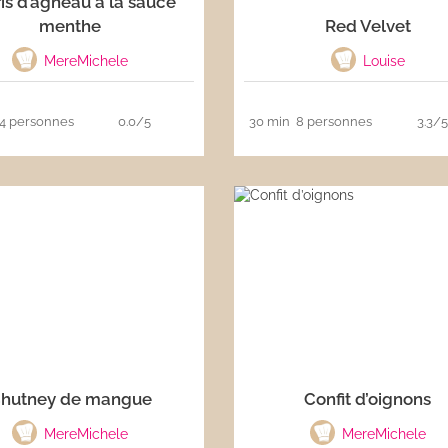
is d’agneau à la sauce
menthe
Red Velvet
MereMichele
Louise
4 personnes
0.0/5
30 min
8 personnes
3.3/5
hutney de mangue
Confit d’oignons
MereMichele
MereMichele