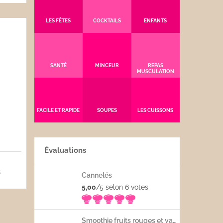
LES FÊTES
COCKTAILS
ENFANTS
SANTÉ
MINCEUR
REPAS
MUSCULATION
FACILE ET RAPIDE
SOUPES
LES CUISSONS
Évaluations
5
Cannelés
5,00
/5 selon 6
votes
Smoothie fruits rouges et yaourt