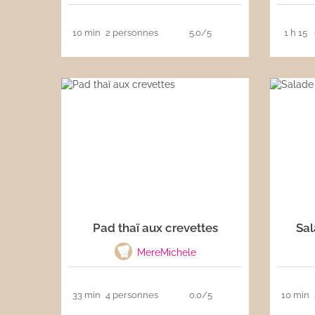
10 min
2 personnes
5.0/5
1 h 15
Pad thaï aux crevettes
Sa
MereMichele
33 min
4 personnes
0.0/5
10 min