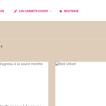
ÉOS
LES CARNETS GOODY
BOUTIQUE
ails
Temps de cuisson
Minceur
Spécialité culinaire
ne du monde
Recettes saisonnières
"
Les astuces Goody
e française traditionnelle
Repas musculation
ts
Robots multifonctions
 et rapide
Healthy
uissons
Les soupes
êtes