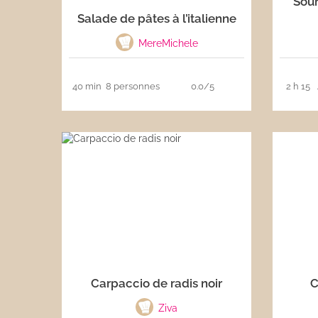
Sour
Salade de pâtes à l’italienne
Les sauces
MereMichele
Boissons
40 min
8 personnes
0.0/5
2 h 15
Carpaccio de radis noir
C
Ziva