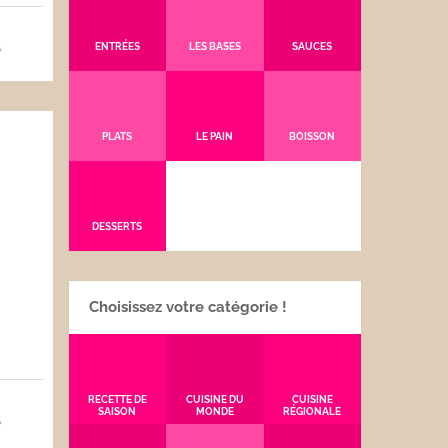
5
ENTRÉES
LES BASES
SAUCES
PLATS
LE PAIN
BOISSON
DESSERTS
Choisissez votre catégorie !
RECETTE DE
CUISINE DU
CUISINE
SAISON
MONDE
RÉGIONALE
5