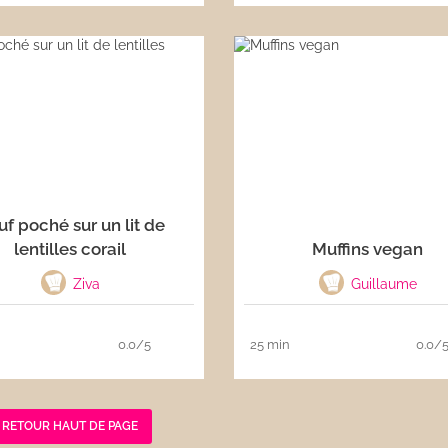
f poché sur un lit de
lentilles corail
Muffins vegan
Ziva
Guillaume
0.0/5
25 min
0.0/
RETOUR HAUT DE PAGE