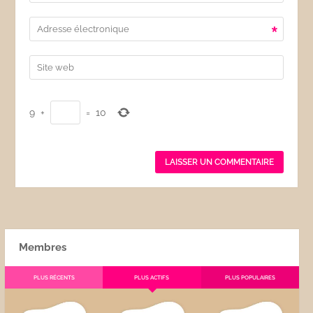
*
9
+
=
10
Membres
PLUS RÉCENTS
PLUS ACTIFS
PLUS POPULAIRES