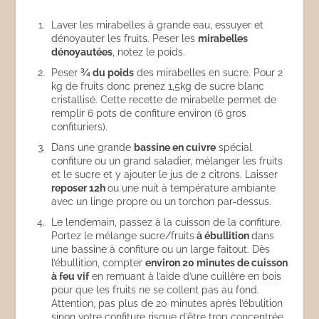
Laver les mirabelles à grande eau, essuyer et
dénoyauter les fruits. Peser les
mirabelles
dénoyautées
, notez le poids.
Peser
¾ du poids
des mirabelles en sucre. Pour 2
kg de fruits donc prenez 1,5kg de sucre blanc
cristallisé. Cette recette de mirabelle permet de
remplir 6 pots de confiture environ (6 gros
confituriers).
Dans une grande
bassine en cuivre
spécial
confiture ou un grand saladier, mélanger les fruits
et le sucre et y ajouter le jus de 2 citrons. Laisser
reposer 12h
ou une nuit à température ambiante
avec un linge propre ou un torchon par-dessus.
Le lendemain, passez à la cuisson de la confiture.
Portez le mélange sucre/fruits
à ébullition
dans
une bassine à confiture ou un large faitout. Dès
l’ébullition, compter
environ 20 minutes de cuisson
à feu vif
en remuant à l’aide d’une cuillère en bois
pour que les fruits ne se collent pas au fond.
Attention, pas plus de 20 minutes après l’ébulition
sinon votre confiture risque d’être trop concentrée