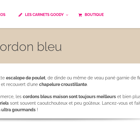
ÉOS
LES CARNETS GOODY
BOUTIQUE
ails
Temps de cuisson
Minceur
ordon bleu
Spécialité culinaire
ne du monde
Recettes saisonnières
Les astuces Goody
e française traditionnelle
Repas musculation
tte
escalope de poulet
, de dinde ou même de veau pané garnie de f
ts
Robots multifonctions
et recouvert d’une
chapelure croustillante
.
mmerce, les
cordons bleus maison sont toujours meilleurs
et bien plu
 et rapide
Healthy
riels
sont souvent caoutchouteux et peu goûteux. Lancez-vous et fai
 ultra gourmands
!
uissons
Les soupes
êtes