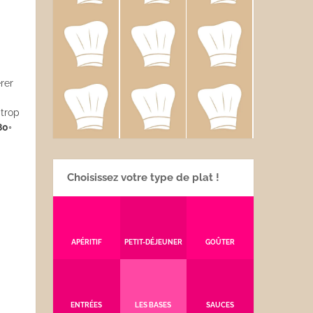
rer
 trop
80
◦
Choisissez votre type de plat !
APÉRITIF
PETIT-DÉJEUNER
GOÛTER
ENTRÉES
LES BASES
SAUCES