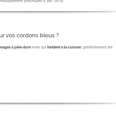
réalablement préchauffé à 180° (th 6).
ur vos cordons bleus ?
mages à p
âte dure
mais qui
fondent à la cuisson
, généralement les