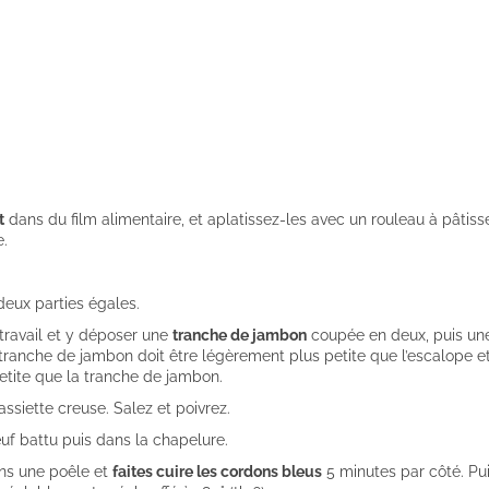
t
dans du film alimentaire, et aplatissez-les avec un rouleau à pâtiss
e.
eux parties égales.
travail et y déposer une
tranche de jambon
coupée en deux, puis un
tranche de jambon doit être légèrement plus petite que l’escalope et
etite que la tranche de jambon.
ssiette creuse. Salez et poivrez.
f battu puis dans la chapelure.
s une poêle et
faites cuire les cordons bleus
5 minutes par côté. Pu