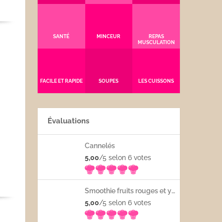
SANTÉ
MINCEUR
REPAS
MUSCULATION
FACILE ET RAPIDE
SOUPES
LES CUISSONS
Évaluations
Cannelés
5,00
/5 selon 6
votes
Smoothie fruits rouges et yaourt
5,00
/5 selon 6
votes