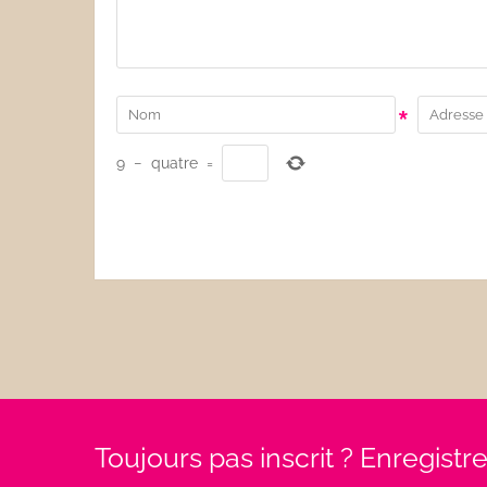
*
9
−
quatre
=
Toujours pas inscrit ? Enregist