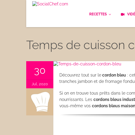
RECETTES
VID
Les bases
Cockt
Temps de cuisson c
Le Pain
Cuisi
Apéritifs
Cuisin
30
Découvrez tout sur le
cordon bleu
: ce
Déjeuner
Enfan
tranches jambon et de fromage fondu 
Jul, 2020
Entrées
Si on en trouve tous prêts dans le co
Facile
nourrissants. Les
cordons bleus indust
Plats
vous-même vos
cordons bleus maison
Les C
Goûter
Les F
Desserts