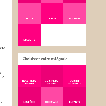
PLATS
LE PAIN
BOISSON
DESSERTS
erie
Choisissez votre catégorie !
e
 la
RECETTE DE
CUISINE DU
CUISINE
SAISON
MONDE
RÉGIONALE
is
LES FÊTES
COCKTAILS
ENFANTS