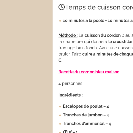
Temps de cuisson cor
Les sauces
10 minutes à la poêle + 10 minutes à
Boissons
Méthode :
La
cuisson du cordon
bleu s
la chapelure qui donnera
le croustilla
fromage bien fondu. Avec une cuisson 
bruler. Faire
cuire 5 minutes de chaque
C.
Recette du cordon bleu maison
4 personnes
Ingrédients :
Escalopes de poulet – 4
Tranches de jambon – 4
Tranches d’emmental – 4
Œuf – 1