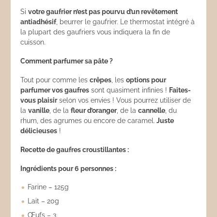
Si
votre gaufrier n’est pas pourvu d’un revêtement
antiadhé
sif
, beurrer le gaufrier. Le thermostat intégré à
la plupart des gaufriers vous indiquera la fin de
cuisson.
Comment parfumer sa pâte ?
Tout pour comme les
crêpes
, les
options pour
parfumer vos gaufres
sont quasiment infinies !
Faites-
vous plaisir
selon vos envies ! Vous pourrez utiliser de
la
vanille
, de la
fleur d’oranger
, de la
cannelle
, du
rhum, des agrumes ou encore de caramel.
Juste
délicieuses
!
Recette de gaufres croustillantes :
Ingrédients pour 6 personnes :
Farine – 125g
Lait – 20g
Œufs – 3