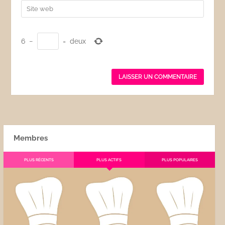
6
−
=
deux
Membres
PLUS RÉCENTS
PLUS ACTIFS
PLUS POPULAIRES