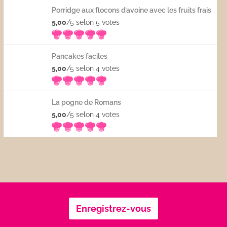
Porridge aux flocons d’avoine avec les fruits frais
5,00
/5 selon 5
votes
Pancakes faciles
5,00
/5 selon 4
votes
La pogne de Romans
5,00
/5 selon 4
votes
Enregistrez-vous