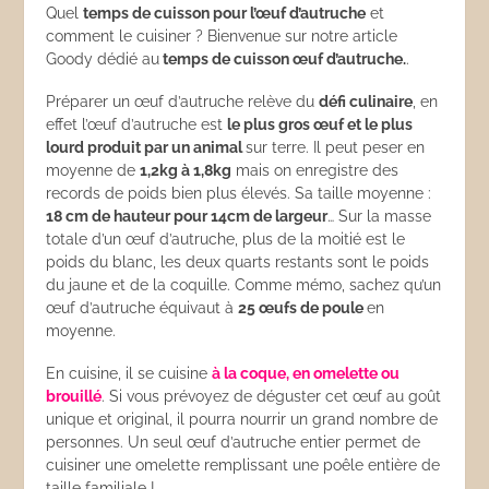
Quel
temps de cuisson pour l’œuf d’autruche
et
comment le cuisiner ? Bienvenue sur notre article
Goody dédié au
temps de cuisson œuf d’autruche.
.
Préparer un œuf d’autruche relève du
défi culinaire
, en
effet l’œuf d’autruche est
le plus gros œuf et le plus
lourd produit par un animal
sur terre. Il peut peser en
moyenne de
1,2kg à 1,8kg
mais on enregistre des
records de poids bien plus élevés. Sa taille moyenne :
18 cm de hauteur pour 14cm de largeur
… Sur la masse
totale d’un œuf d’autruche, plus de la moitié est le
poids du blanc, les deux quarts restants sont le poids
du jaune et de la coquille. Comme mémo, sachez qu’un
œuf d’autruche équivaut à
25 œufs de poule
en
moyenne.
En cuisine, il se cuisine
à la coque, en omelette ou
brouillé
. Si vous prévoyez de déguster cet œuf au goût
unique et original, il pourra nourrir un grand nombre de
personnes. Un seul œuf d’autruche entier permet de
cuisiner une omelette remplissant une poêle entière de
taille familiale !