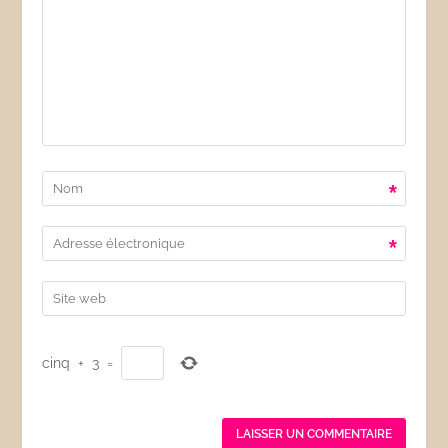
*
*
cinq
+
3
=