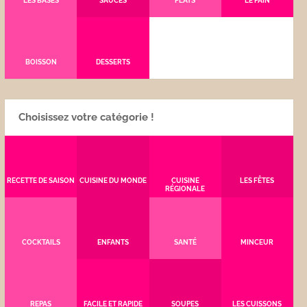
LES BASES
SAUCES
PLATS
LE PAIN
BOISSON
DESSERTS
Choisissez votre catégorie !
RECETTE DE SAISON
CUISINE DU MONDE
CUISINE
LES FÊTES
RÉGIONALE
COCKTAILS
ENFANTS
SANTÉ
MINCEUR
REPAS
FACILE ET RAPIDE
SOUPES
LES CUISSONS