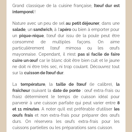
Grand classique de la cuisine française,
l’œuf dur est
intemporel
!
Nature avec un peu de sel
au petit déjeuner
, dans une
salade
, un
sandwich
, à l’
apéro
ou bien à emporter pour
un
pique-nique
, l’œuf dur issu de la poule peut être
consommé de multiples façons. On aime
particulièrement l’œuf mimosa ou les œufs
mayonnaise. Cependant, il n’est
pas si facile de faire
cuire un œuf
car le blanc doit être bien cuit et le jaune
ne doit ni être très sec, ni trop coulant. Découvrez tout
sur la
cuisson de l’œuf dur
.
La
température
, la
taille de l’œuf
(le calibre),
la
fraîcheur
(suivant la
date de ponte
: œuf extra-frais ou
frais) déterminent le temps de cuisson idéal pour
parvenir à une cuisson parfaite qui peut varier entre
8
et 11 minutes
. A noter qu’il est préférable d’utiliser
les
œufs frais
et non extra-frais pour préparer des œufs
durs. On réservera les œufs extra-frais pour les
cuissons partielles ou les préparations sans cuisson.