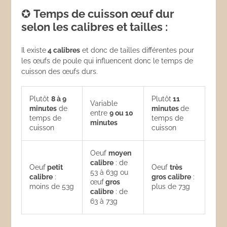
✪
Temps de cuisson œuf dur
selon les calibres et tailles :
Il existe
4 calibres
et donc de tailles différentes pour
les œufs de poule qui influencent donc le temps de
cuisson des œufs durs.
Plutôt
8 à 9
Plutôt
11
Variable
minutes
de
minutes
de
entre
9 ou 10
temps de
temps de
minutes
cuisson
cuisson
Oeuf
moyen
calibre
: de
Oeuf
petit
Oeuf
très
53 à 63g ou
calibre
:
gros calibre
:
œuf
gros
moins de 53g
plus de 73g
calibre
: de
63 à 73g