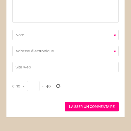
*
*
cinq
×
=
40