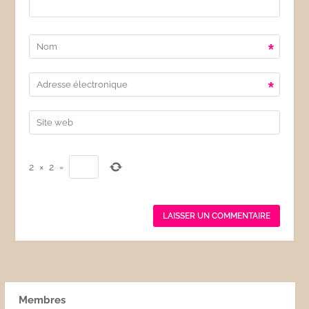
*
*
2
×
2
=
Membres