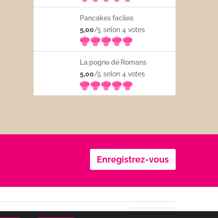
Pancakes faciles
5,00
/5 selon 4
votes
La pogne de Romans
5,00
/5 selon 4
votes
Enregistrez-vous
Se connecter
Confidentialité
CGU
Français