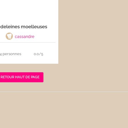
deleines moelleuses
cassandre
4 personnes
0.0/5
RETOUR HAUT DE PAGE