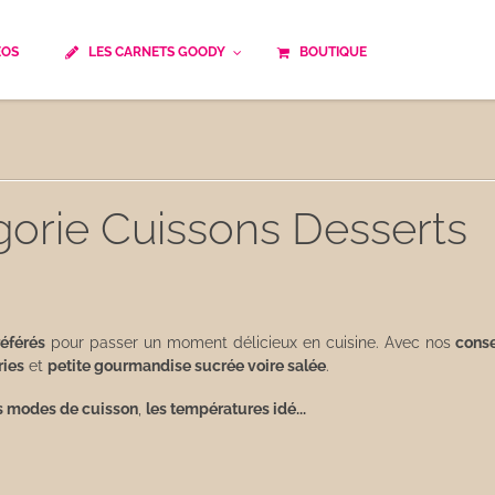
ÉOS
LES CARNETS GOODY
BOUTIQUE
ails
Temps de cuisson
Minceur
Spécialité culinaire
ne du monde
Recettes saisonnières
gorie Cuissons Desserts
Les astuces Goody
e française traditionnelle
Repas musculation
ts
Robots multifonctions
référés
pour passer un moment délicieux en cuisine. Avec nos
conse
 et rapide
Healthy
ries
et
petite gourmandise sucrée voire salée
.
uissons
Les soupes
ts modes de cuisson
,
les températures idé...
êtes