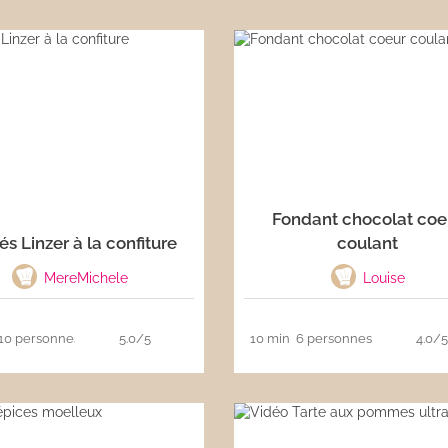
Fondant chocolat coe
és Linzer à la confiture
coulant
MereMichele
Louise
10 personnes
5.0/5
10 min
6 personnes
4.0/