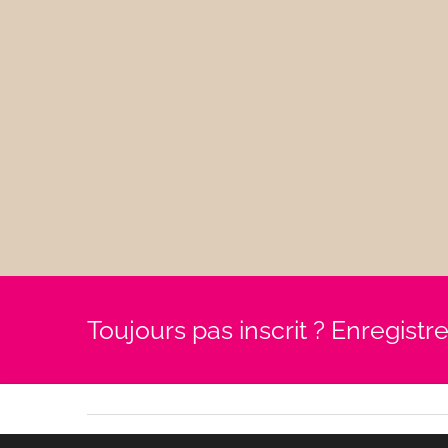
Toujours pas inscrit ? Enregist
© goody by az-boutique 2019. Tous droits réservés.