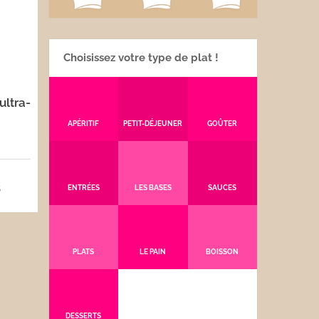
Choisissez votre type de plat !
ultra-
APÉRITIF
PETIT-DÉJEUNER
GOÛTER
5
ENTRÉES
LES BASES
SAUCES
PLATS
LE PAIN
BOISSON
DESSERTS