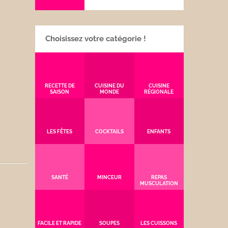
Choisissez votre catégorie !
RECETTE DE
CUISINE DU
CUISINE
SAISON
MONDE
RÉGIONALE
LES FÊTES
COCKTAILS
ENFANTS
SANTÉ
MINCEUR
REPAS
MUSCULATION
FACILE ET RAPIDE
SOUPES
LES CUISSONS