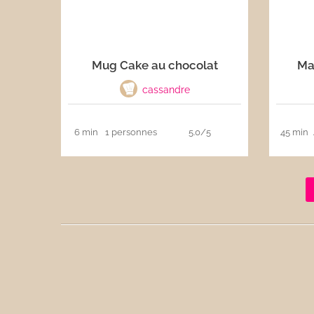
Mug Cake au chocolat
Ma
cassandre
6 min
1 personnes
5.0/5
45 min