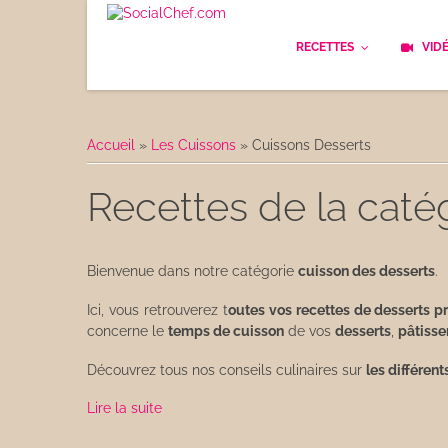
RECETTES
VID
Les bases
Cockt
Accueil
»
Les Cuissons
»
Cuissons Desserts
Le Pain
Cuisi
Recettes de la caté
Apéritifs
Cuisin
Déjeuner
Enfan
Bienvenue dans notre catégorie
cuisson des desserts
.
Entrées
Ici, vous retrouverez t
outes vos recettes de desserts p
Facile
concerne le
temps de cuisson
de vos
desserts
,
pâtisse
Plats
Les C
Découvrez tous nos conseils culinaires sur
les différen
Goûter
Lire la suite
Les F
Desserts