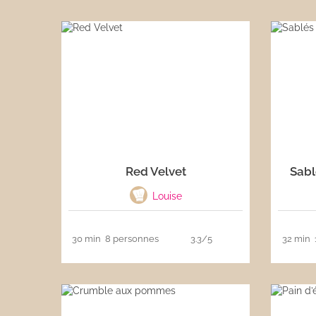
Les sauces
Boissons
Red Velvet
Sabl
Louise
30 min
8 personnes
3.3/5
32 min