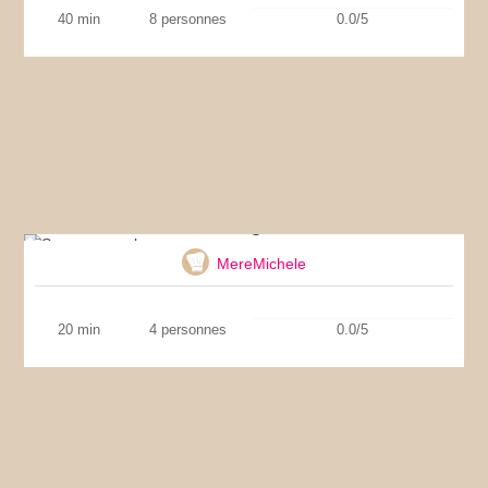
40 min
8 personnes
0.0/5
Saumon gravlax
MereMichele
20 min
4 personnes
0.0/5