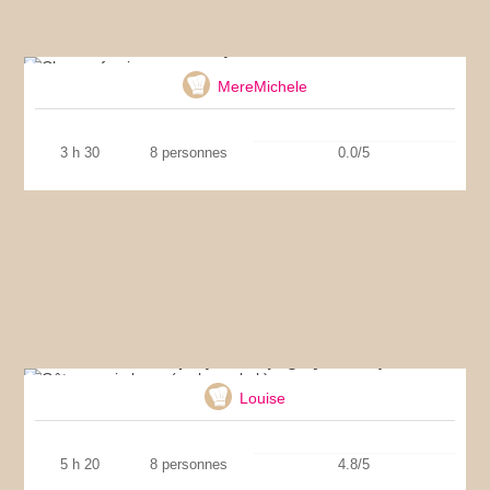
Chapon farci
MereMichele
3 h 30
8 personnes
0.0/5
Gâteau qui pleure ( aglayan kek)
Louise
5 h 20
8 personnes
4.8/5