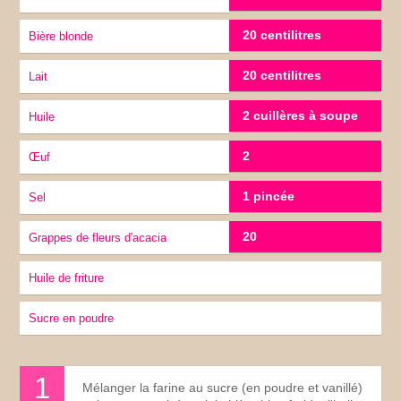
20 centilitres
Bière blonde
20 centilitres
lait
2 cuillères à soupe
huile
2
œuf
1 pincée
sel
20
Grappes de fleurs d'acacia
huile de friture
sucre en poudre
Mélanger la farine au sucre (en poudre et vanillé)