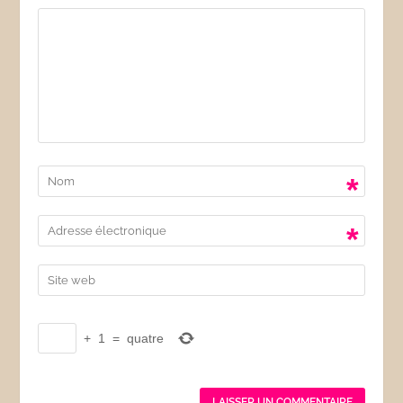
*
*
+
1
=
quatre