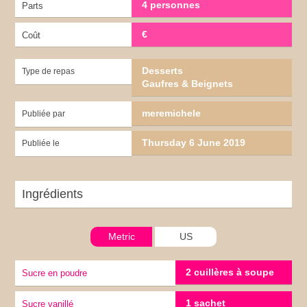
4 personnes
Parts
€
Coût
Desserts
Type de repas
Gaufres & Beignets
meremichele
Publiée par
Thursday 6 June 2019
Publiée le
Ingrédients
Metric
US
2 cuillères à soupe
sucre en poudre
1 sachet
Sucre vanillé