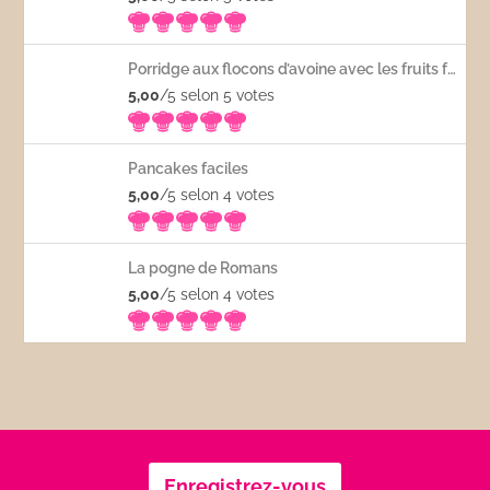
Porridge aux flocons d’avoine avec les fruits frais
5,00
/5 selon 5
votes
Pancakes faciles
5,00
/5 selon 4
votes
La pogne de Romans
5,00
/5 selon 4
votes
Enregistrez-vous