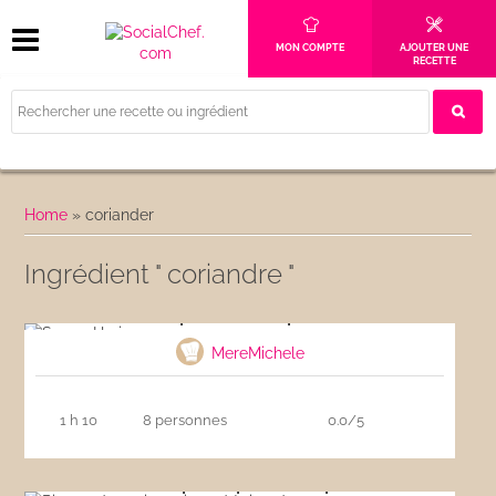
MON COMPTE
AJOUTER UNE
RECETTE
Home
»
coriander
Ingrédient " coriandre "
Soupe Harira express
MereMichele
1 h 10
8 personnes
0.0/5
Risotto de petits pois et d’épinards