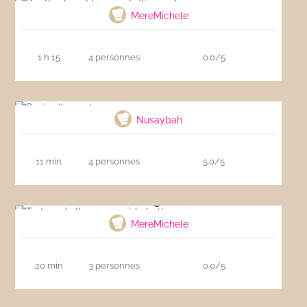
MereMichele
1 h 15
4 personnes
0.0/5
Purée d’avocat
Nusaybah
11 min
4 personnes
5.0/5
Tartare de thon rouge à la betterave
MereMichele
20 min
3 personnes
0.0/5
Poulet et légumes à l’oriental