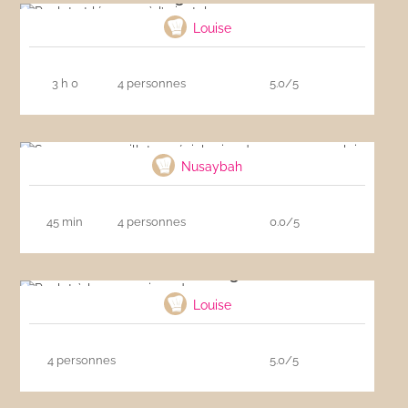
Louise
3 h 0
4 personnes
5.0/5
Saumon en papillote spécial prise de masse
musculaire
Nusaybah
45 min
4 personnes
0.0/5
Poulet à la sauce aigre-douce
Louise
4 personnes
5.0/5