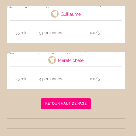
La meilleure recette de nems au porc
Guillaume
35 min
5 personnes
0.0/5
Saumon au piment d’espelette
MereMichele
25 min
4 personnes
0.0/5
RETOUR HAUT DE PAGE