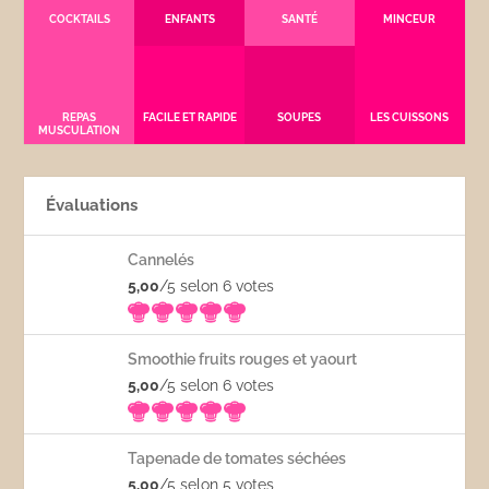
COCKTAILS
ENFANTS
SANTÉ
MINCEUR
REPAS
FACILE ET RAPIDE
SOUPES
LES CUISSONS
MUSCULATION
Évaluations
Cannelés
5,00
/5 selon 6
votes
Smoothie fruits rouges et yaourt
5,00
/5 selon 6
votes
Tapenade de tomates séchées
5,00
/5 selon 5
votes