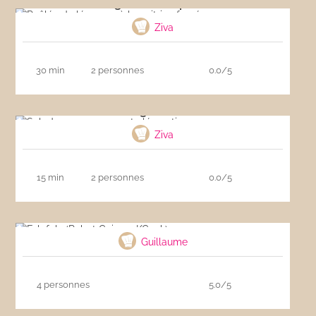
Poêlée de légumes à la poitrine fumée
Ziva
30 min
2 personnes
0.0/5
Salade aux merguez et clémentines
Ziva
15 min
2 personnes
0.0/5
Falafels (Robot Cuiseur KCook)
Guillaume
4 personnes
5.0/5