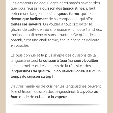
Les amateurs de coquillages et crustacés savent bien
que pour réussir la
cuisson des langoustines,
il faut
obtenir une langoustine à la
queue ferme
, qui se
décortique facilement
de sa carapace et qui offre
toutes ses saveurs
. On voudra à tout prix éviter le
gâchis de cette denrée si précieuse : un côté filandreux
mollasson, effiloché et sans structure. Ce qu’on désir
obtenir, c’est une chair ferme, fine, blanche et délicate
en bouche.
La plus connue et la plus simple des cuissons de la
langoustine c’est la
cuisson à l’eau
(au
court-bouillon
ce sera meilleur). Les secrets de la réussite : des
langoustines de qualité,
un
court-bouillon réussi
et un
temps de cuisson au top
!
D’autres manières de cuisiner les langoustines peuvent
être utilisées : cuisson des langoustines
à la poêle, au
four
, mode de cuisson
à la vapeur.