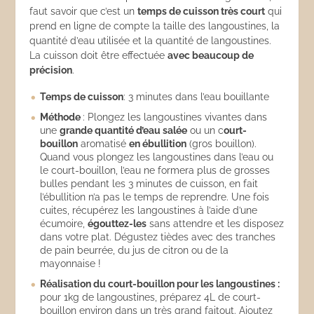
faut savoir que c’est un
temps de cuisson très court
qui
prend en ligne de compte la taille des langoustines, la
quantité d’eau utilisée et la quantité de langoustines.
La cuisson doit être effectuée
avec beaucoup de
précision
.
Temps de cuisson
: 3 minutes dans l’eau bouillante
Méthode
: Plongez les langoustines vivantes dans
une
grande quantité d’eau salée
ou un c
ourt-
bouillon
aromatisé
en ébullition
(gros bouillon).
Quand vous plongez les langoustines dans l’eau ou
le court-bouillon, l’eau ne formera plus de grosses
bulles pendant les 3 minutes de cuisson, en fait
l’ébullition n’a pas le temps de reprendre. Une fois
cuites, récupérez les langoustines à l’aide d’une
écumoire,
égouttez-les
sans attendre et les disposez
dans votre plat. Dégustez tièdes avec des tranches
de pain beurrée, du jus de citron ou de la
mayonnaise !
Réalisation du court-bouillon pour les langoustines :
pour 1kg de langoustines, préparez 4L de court-
bouillon environ dans un très grand faitout. Ajoutez