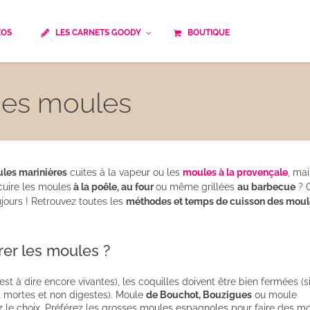
ÉOS
LES CARNETS GOODY
BOUTIQUE
ails
Temps de cuisson
Minceur
des moules
Spécialité culinaire
ne du monde
Recettes saisonnières
Les astuces Goody
e française traditionnelle
Repas musculation
les marinières
cuites à la vapeur ou les
moules à la provençale
, mai
ts
Robots multifonctions
 cuire les moules
à la poêle, au four
ou même grillées
au barbecue
? 
jours ! Retrouvez toutes les
méthodes et temps de cuisson des moul
 et rapide
Healthy
r les moules ?
uissons
Les soupes
’est à dire encore vivantes), les coquilles doivent être bien fermées (s
êtes
nt mortes et non digestes). Moule
de Bouchot, Bouzigues
ou moule
z le choix. Préférez les grosses moules espagnoles pour faire des m