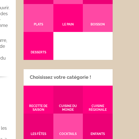
vrir.
 des
e
PLATS
LE PAIN
BOISSON
omme
rre,
 de
DESSERTS
 du
Choisissez votre catégorie !
RECETTE DE
CUISINE DU
CUISINE
SAISON
MONDE
RÉGIONALE
 les
LES FÊTES
COCKTAILS
ENFANTS