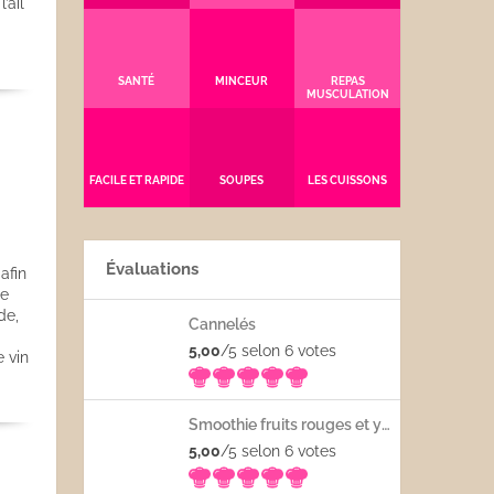
’ail
SANTÉ
MINCEUR
REPAS
MUSCULATION
FACILE ET RAPIDE
SOUPES
LES CUISSONS
Évaluations
afin
le
de,
Cannelés
5,00
/5 selon 6
votes
 vin
Smoothie fruits rouges et yaourt
5,00
/5 selon 6
votes