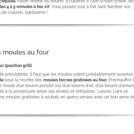
oquille.
Faites revenir du beurre, 3 cuillères à café d’huile d’olive, de l
es 4 à 5 minutes à feu vif
. Vous pouvez tout à fait faire flamber vos
 de cuisson, sublissime !
 moules au four
r (position grill)
de précédente, il faut que les moules soient préalablement ouvertes 
le
pour la recette des
moules farcies gratinées au four.
Préchauffez 
 moule d’un beurre persillé (ou d’un beurre d’ail, d’un beurre d’aman
 à la provençale selon vos envies) et enfournez. Laissez cuire 10
es moules gratinées à souhait, en apéro servies avec un bon verre de