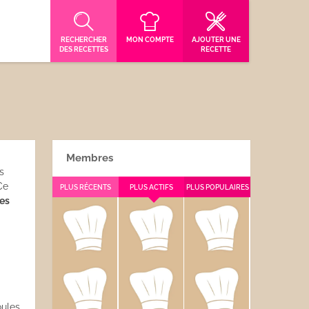
RECHERCHER
MON COMPTE
AJOUTER UNE
DES RECETTES
RECETTE
Membres
s
Ce
PLUS RÉCENTS
PLUS ACTIFS
PLUS POPULAIRES
es
i
oules