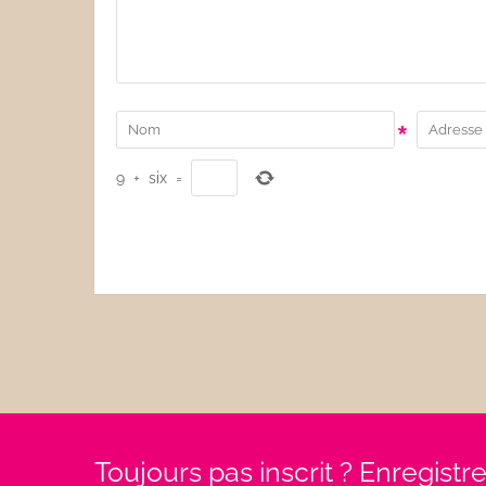
*
9
+
six
=
Toujours pas inscrit ? Enregist