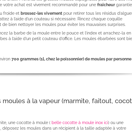
r de votre achat est vivement recommandé pour une
fraîcheur
garantie
u froide et
brossez-les vivement
pour retirer tous les résidus d’algue
ttez à l’aide d’un couteau si nécessaire. Rincez chaque coquille
t de bien nettoyer les moules pour éviter les mauvaises surprises.
oincez la barbe de la moule entre le pouce et l’index et arrachez-la en
bes à l’aide d’un petit couteau d’office. Les moules ébarbées sont bi
nviron
700 grammes (1L chez le poissonnier) de moules par personne
moules à la vapeur (marmite, faitout, cocot
mite, une cocotte à moule (
belle cocotte à moule inox ici
) ou une
, déposez les moules dans un récipient à la taille adaptée à votre