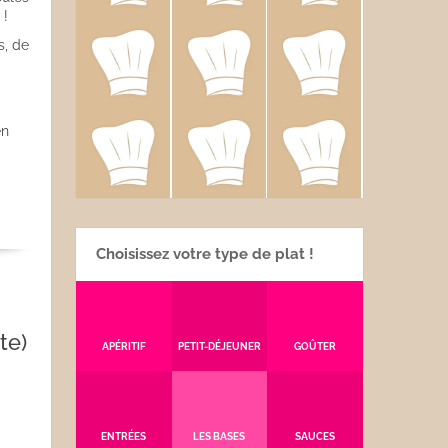
 !
s, de
en
Choisissez votre type de plat !
te)
APÉRITIF
PETIT-DÉJEUNER
GOÛTER
ENTRÉES
LES BASES
SAUCES