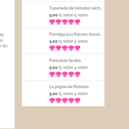
Tapenade de tomates séchées
5,00
/5 selon 5
votes
Porridge aux flocons d’avoine avec les fruits frais
ée.
s).
5,00
/5 selon 5
votes
s du
Pancakes faciles
5,00
/5 selon 4
votes
La pogne de Romans
5,00
/5 selon 4
votes