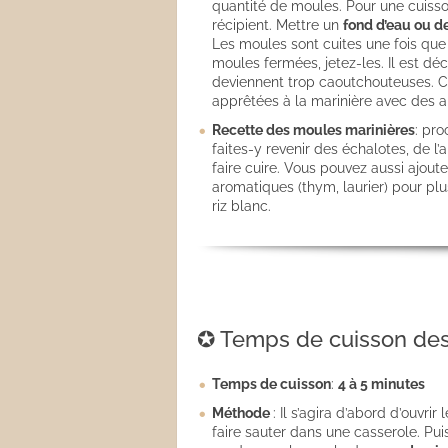
quantité de moules. Pour une cuisso
récipient. Mettre un
fond d’eau ou d
Les moules sont cuites une fois que
moules fermées, jetez-les. Il est dé
deviennent trop caoutchouteuses. 
apprêtées à la marinière avec des a
Recette des moules marinières
: pr
faites-y revenir des échalotes, de l
faire cuire. Vous pouvez aussi ajout
aromatiques (thym, laurier) pour p
riz blanc.
✪ Temps de cuisson des
Temps de cuisson
:
4 à 5 minutes
Méthode
: Il s’agira d’abord d’ouv
faire sauter dans une casserole. Pui