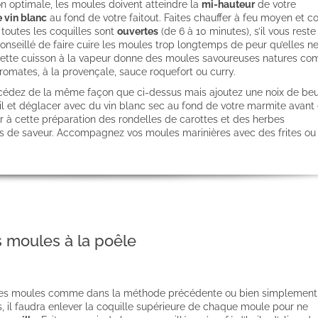
n optimale, les moules doivent atteindre la
mi-hauteur
de votre
e vin blanc
au fond de votre faitout. Faites chauffer à feu moyen et cou
 toutes les coquilles sont
ouvertes
(de 6 à 10 minutes), s’il vous reste
conseillé de faire cuire les moules trop longtemps de peur qu’elles n
Cette cuisson à la vapeur donne des moules savoureuses natures c
romates, à la provençale, sauce roquefort ou curry.
océdez de la même façon que ci-dessus mais ajoutez une noix de beu
’ail et déglacer avec du vin blanc sec au fond de votre marmite avant
er à cette préparation des rondelles de carottes et des herbes
lus de saveur. Accompagnez vos moules marinières avec des frites ou
 moules à la poêle
rir les moules comme dans la méthode précédente ou bien simplement
s, il faudra enlever la coquille supérieure de chaque moule pour ne