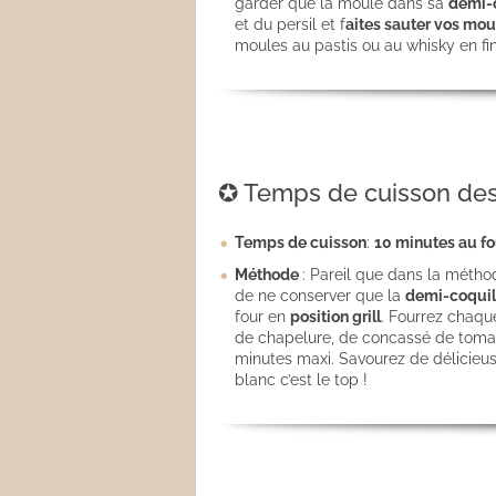
garder que la moule dans sa
demi-c
et du persil et f
aites sauter vos moul
moules au pastis ou au whisky en fin
✪ Temps de cuisson des
Temps de cuisson
:
10 minutes au fou
Méthode
: Pareil que dans la métho
de ne conserver que la
demi-coquil
four en
position grill
. Fourrez chaque
de chapelure, de concassé de tomate
minutes maxi. Savourez de délicieus
blanc c’est le top !