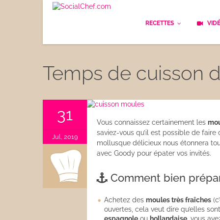
RECETTES
VID
Les bases
Cockt
Temps de cuisson 
Le Pain
Cuisi
Apéritifs
Cuisin
31
Vous connaissez certainement les
mou
Déjeuner
Enfan
saviez-vous qu’il est possible de faire
Jul, 2019
mollusque délicieux nous étonnera tou
Entrées
avec Goody pour épater vos invités.
Facile
Plats
Comment bien prépare
Les C
Goûter
Achetez des
moules très fraîches
(c
Les F
ouvertes, cela veut dire qu’elles so
Desserts
espagnole
ou
hollandaise
, vous ave