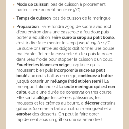
Mode de cuisson
: pas de cuisson à proprement
parler, sucre au petit boulé (115°C)
Temps de cuisson
: pas de cuisson de la meringue
Préparation :
Faire fondre 250g de sucre avec 10cl
d’eau environ dans une casserole à feu doux puis
porter à ébullition. Faire
cuire le sirop au petit boulé,
c’est à dire faire monter le sirop jusqu’à 115 à 117°C.
Le sucre pris entre les doigts doit former une boulle
malléable. Retirer la casserole du feu puis la poser
dans l’eau froide pour stopper la cuisson d’un coup.
Fouetter les blancs en neige
jusqu’à ce qu’ils
moussent bien puis
incorporer le sucre au petit
boulé
aux œufs battus en neige,
continuez à battre
jusqu’à obtenir un
mélange froid et bien serré
! La
meringue italienne est
la seule meringue qui est non
cuite
, elle a une durée de conservation très courte.
Elle sert à
alléger
les crèmes pâtissières, les
mousses et les crèmes au beurre, à
décorer
certains
gâteaux (comme la tarte au citron meringuée) et à
enrober
des desserts. On peut la faire dorer
rapidement sous un grill ou une salamandre !