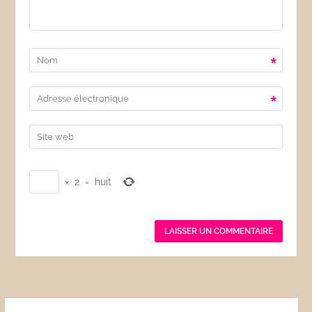
*
*
×
2
=
huit