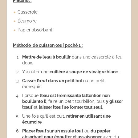
Matériel :
Casserole
Écumoire
Papier absorbant
Méthode de cuisson œuf poché 1 :
Mettre de l’eau à bouillir
dans une casserole à feu
doux.
Y ajouter une
cuillère à soupe de vinaigre blanc
.
Casser l’œuf dans un petit bol
ou un petit
ramequin.
Lorsque
l’eau est frémissante (attention non
bouillante !)
, faire un petit tourbillon, puis
y glisser
l’œuf
et
laisser l’œuf se former tout seul
.
Une fois qu’il est cuit,
retirer en utilisant une
écumoire
.
Placer l’œuf sur un essuie tout
ou
du papier
absorbant pour égoutter et assaisonner
avec du