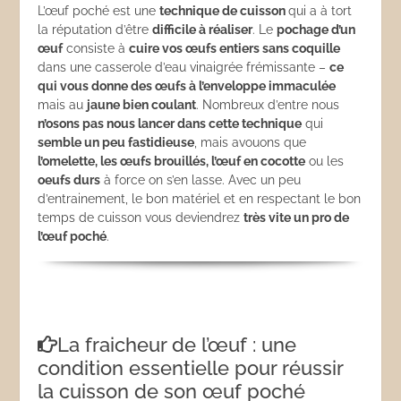
L’œuf poché est une
technique de cuisson
qui a à tort
la réputation d’être
difficile à réaliser
. Le
pochage d’un
œuf
consiste à
cuire vos œufs entiers sans coquille
dans une casserole d’eau vinaigrée frémissante –
ce
qui vous donne des œufs à l’enveloppe immaculée
mais au
jaune bien coulant
. Nombreux d’entre nous
n’osons pas nous lancer dans cette technique
qui
semble un peu fastidieuse
, mais avouons que
l’omelette, les œufs brouillés, l’œuf en cocotte
ou les
oeufs durs
à force on s’en lasse. Avec un peu
d’entrainement, le bon matériel et en respectant le bon
temps de cuisson vous deviendrez
très vite un pro de
l’œuf poché
.
La fraicheur de l’œuf : une
condition essentielle pour réussir
la cuisson de son œuf poché