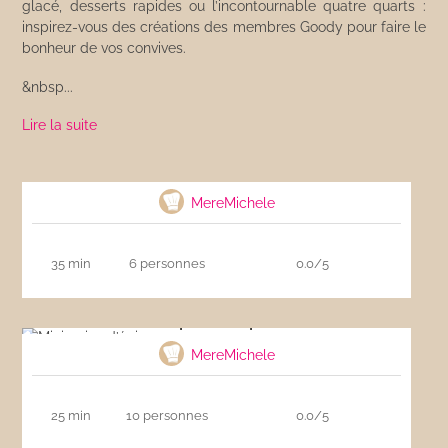
glacé, desserts rapides ou l’incontournable quatre quarts :
inspirez-vous des créations des membres Goody pour faire le
bonheur de vos convives.
&nbsp...
Lire la suite
Shortbreads écossais
MereMichele
35 min
6 personnes
0.0/5
Mini pains d’épices
MereMichele
25 min
10 personnes
0.0/5