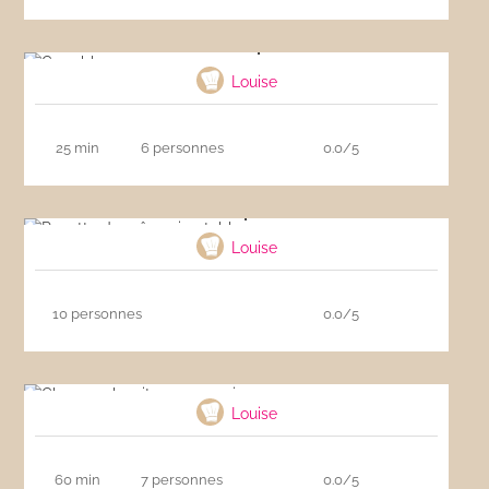
Crumble aux pommes
Louise
25 min
6 personnes
0.0/5
Recette de crêpes inratable
Louise
10 personnes
0.0/5
Cheesecake citron sans cuisson
Louise
60 min
7 personnes
0.0/5