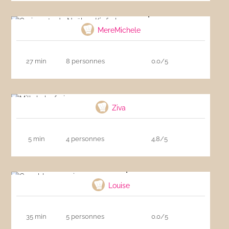
Croissants de Noël ou Kipferle
MereMichele
27 min
8 personnes
0.0/5
Milkshake fraise
Ziva
5 min
4 personnes
4.8/5
Crumble aux poires
Louise
35 min
5 personnes
0.0/5