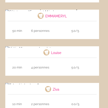
Gâtataque d’Emma et Méryl
EMMAMERYL
50 min
6 personnes
5.0/5
Vidéo Mousse au chocolat
Louise
20 min
4 personnes
5.0/5
Taboulé de chou-fleur
Ziva
10 min
2 personnes
0.0/5