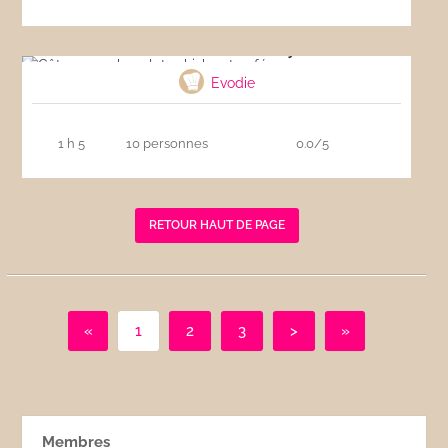
Gâteau au chocolat, whisky et café
Evodie
1 h 5
10 personnes
0.0/5
RETOUR HAUT DE PAGE
«
1
2
3
>
»
Membres