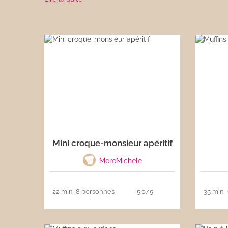
Les sauces
Boissons
Mini croque-monsieur apéritif
MereMichele
22 min
8 personnes
5.0/5
35 min