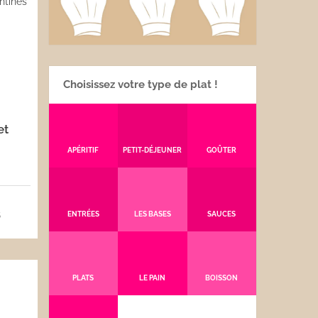
Choisissez votre type de plat !
et
APÉRITIF
PETIT-DÉJEUNER
GOÛTER
5
ENTRÉES
LES BASES
SAUCES
PLATS
LE PAIN
BOISSON