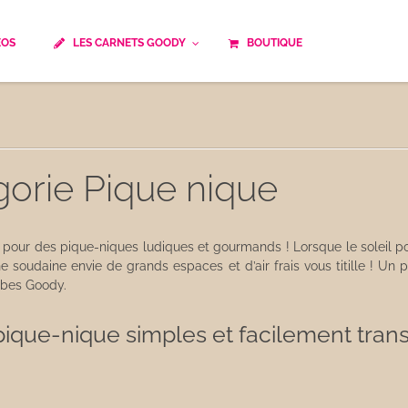
ÉOS
LES CARNETS GOODY
BOUTIQUE
ails
Temps de cuisson
Minceur
Spécialité culinaire
ne du monde
Recettes saisonnières
gorie Pique nique
Les astuces Goody
e française traditionnelle
Repas musculation
ts
Robots multifonctions
r des pique-niques ludiques et gourmands ! Lorsque le soleil poin
e soudaine envie de grands espaces et d’air frais vous titille ! Un 
bes Goody.
 et rapide
Healthy
ique-nique simples et facilement trans
uissons
Les soupes
êtes