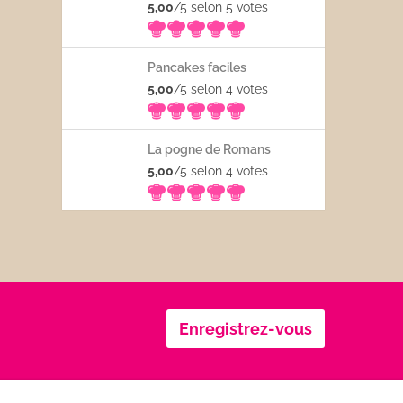
5,00
/5 selon 5
votes
Pancakes faciles
5,00
/5 selon 4
votes
La pogne de Romans
5,00
/5 selon 4
votes
Enregistrez-vous