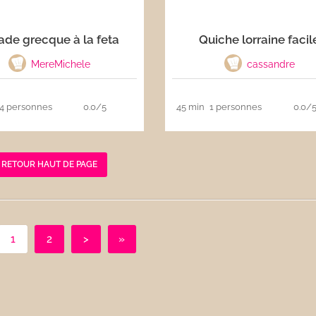
ade grecque à la feta
Quiche lorraine facil
MereMichele
cassandre
4 personnes
0.0/5
45 min
1 personnes
0.0/
RETOUR HAUT DE PAGE
1
2
>
»