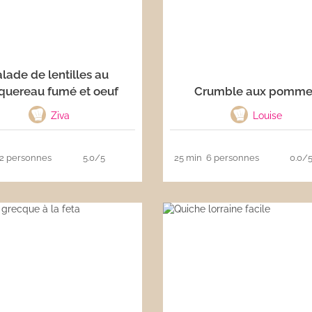
lade de lentilles au
uereau fumé et oeuf
Crumble aux pomme
Ziva
Louise
2 personnes
5.0/5
25 min
6 personnes
0.0/