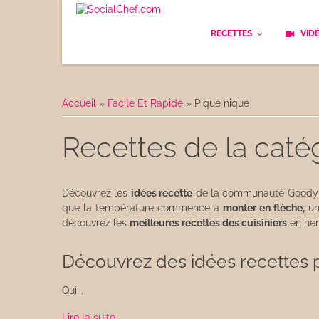
RECETTES
VID
Les bases
Cockt
Accueil
»
Facile Et Rapide
»
Pique nique
Le Pain
Cuisi
Recettes de la caté
Apéritifs
Cuisin
Déjeuner
Enfan
Découvrez les
idées recette
de la communauté Goody pou
que la température commence à
monter en flèche,
un
Entrées
découvrez les
meilleures recettes des cuisiniers
en her
Facile
Plats
Découvrez des idées recettes p
Les C
Goûter
Qui...
Les F
Desserts
Lire la suite