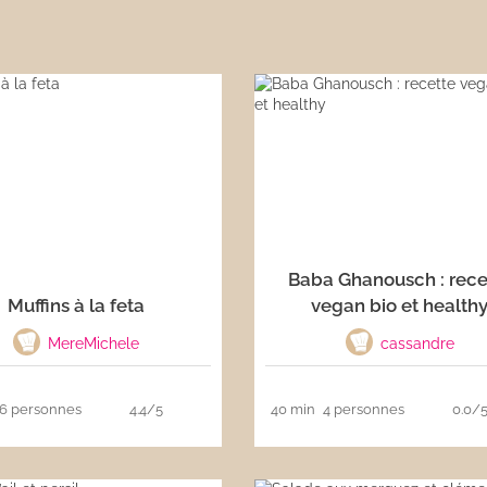
Baba Ghanousch : rece
Muffins à la feta
vegan bio et health
MereMichele
cassandre
6 personnes
4.4/5
40 min
4 personnes
0.0/