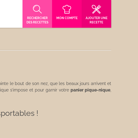
RECHERCHER
MON COMPTE
AJOUTER UNE
DES RECETTES
RECETTE
te le bout de son nez, que les beaux jours arrivent et
pique s’impose et pour garnir votre
panier pique-nique
,
portables !