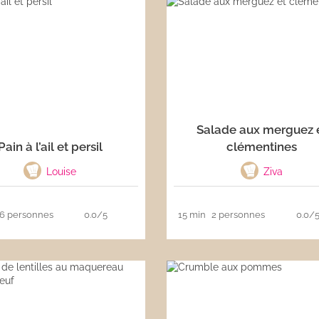
Salade aux merguez 
Pain à l’ail et persil
clémentines
Louise
Ziva
6 personnes
0.0/5
15 min
2 personnes
0.0/