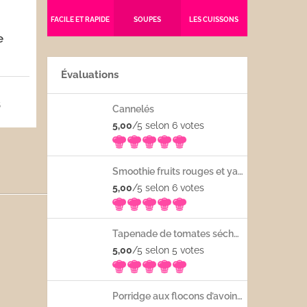
FACILE ET RAPIDE
SOUPES
LES CUISSONS
e
Évaluations
5
Cannelés
5,00
/5 selon 6
votes
Smoothie fruits rouges et yaourt
5,00
/5 selon 6
votes
Tapenade de tomates séchées
5,00
/5 selon 5
votes
Porridge aux flocons d’avoine avec les fruits frais