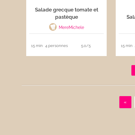
Salade grecque tomate et
pastèque
Sal
MereMichele
15 min
4 personnes
5.0/5
15 min
«