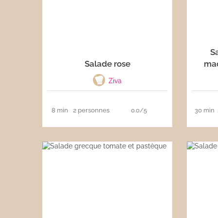
Sa
Salade rose
maq
Ziva
8 min
2 personnes
0.0/5
30 min