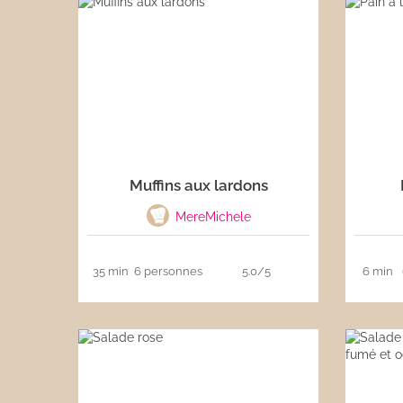
Muffins aux lardons
MereMichele
35 min
6 personnes
5.0/5
6 min