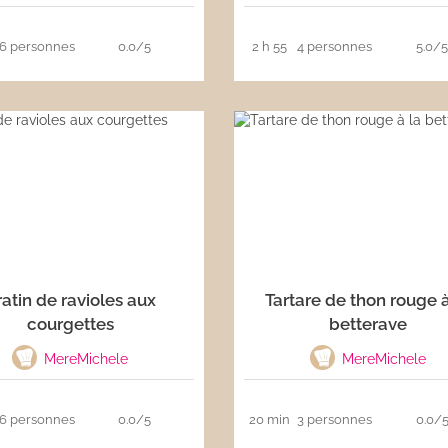
6 personnes
0.0/5
2 h 55
4 personnes
5.0/
atin de ravioles aux
Tartare de thon rouge à
courgettes
betterave
MereMichele
MereMichele
6 personnes
0.0/5
20 min
3 personnes
0.0/