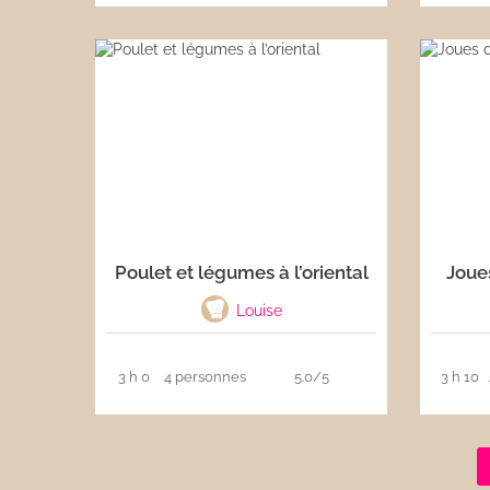
Poulet et légumes à l’oriental
Joue
Louise
3 h 0
4 personnes
5.0/5
3 h 10