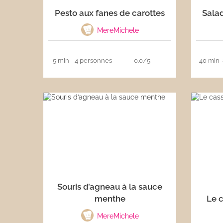
Pesto aux fanes de carottes
Salad
Les sauces
MereMichele
Boissons
5 min
4 personnes
0.0/5
40 min
Souris d’agneau à la sauce
menthe
Le 
MereMichele