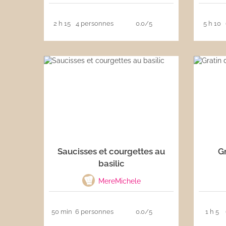
2 h 15
4 personnes
0.0/5
5 h 10
Saucisses et courgettes au
Gr
basilic
MereMichele
50 min
6 personnes
0.0/5
1 h 5