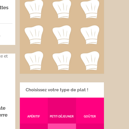
ttes
5
Choisissez votre type de plat !
ate
rre
APÉRITIF
PETIT-DÉJEUNER
GOÛTER