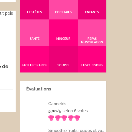
LES FÊTES
COCKTAILS
ENFANTS
SANTÉ
MINCEUR
REPAS
MUSCULATION
e de
FACILE ET RAPIDE
SOUPES
LES CUISSONS
Évaluations
5
Cannelés
5,00
/5 selon 6
votes
Smoothie fruits rouges et yaourt