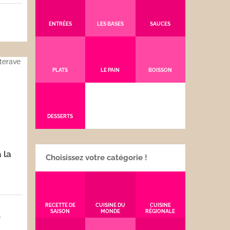
5
ENTRÉES
LES BASES
SAUCES
PLATS
LE PAIN
BOISSON
DESSERTS
 la
Choisissez votre catégorie !
RECETTE DE
CUISINE DU
CUISINE
SAISON
MONDE
RÉGIONALE
5