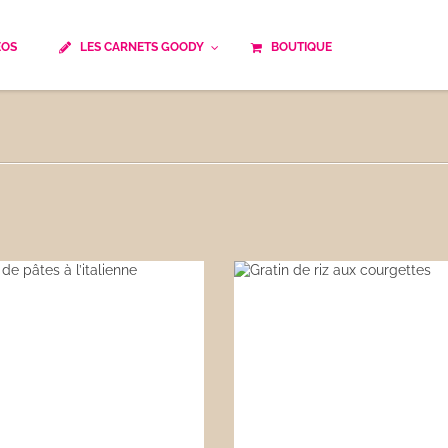
ÉOS
LES CARNETS GOODY
BOUTIQUE
ails
Temps de cuisson
Minceur
Spécialité culinaire
ne du monde
Recettes saisonnières
Les astuces Goody
e française traditionnelle
Repas musculation
ts
Robots multifonctions
 et rapide
Healthy
uissons
Les soupes
êtes