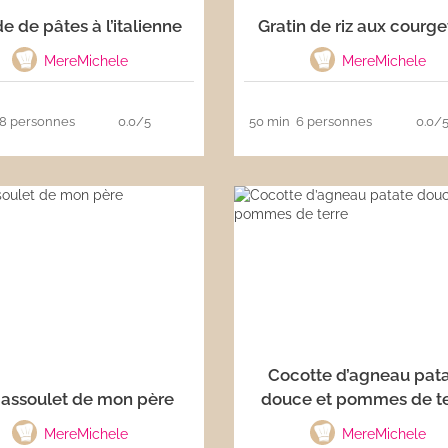
e de pâtes à l’italienne
Gratin de riz aux courge
MereMichele
MereMichele
8 personnes
0.0/5
50 min
6 personnes
0.0/
Cocotte d’agneau pat
cassoulet de mon père
douce et pommes de te
MereMichele
MereMichele