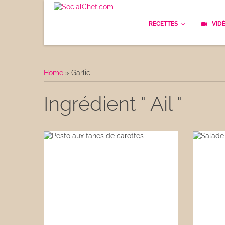
RECETTES
VID
Les bases
Cockt
Home
»
Garlic
Le Pain
Cuisi
Ingrédient " Ail "
Apéritifs
Cuisin
Déjeuner
Enfan
Entrées
Facile
Plats
Les C
Goûter
Les F
Desserts