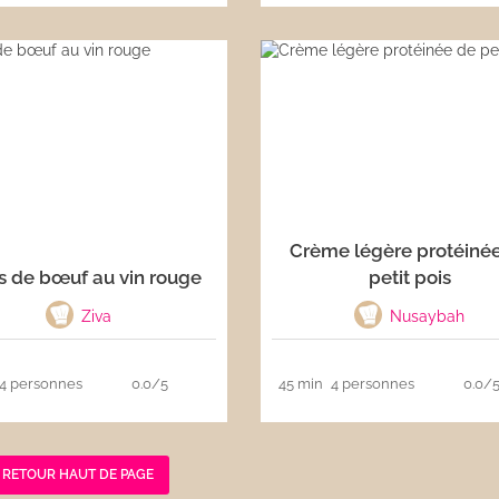
Crème légère protéiné
s de bœuf au vin rouge
petit pois
Ziva
Nusaybah
4 personnes
0.0/5
45 min
4 personnes
0.0/
RETOUR HAUT DE PAGE