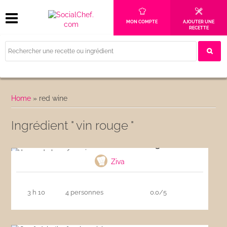
MON COMPTE
AJOUTER UNE
RECETTE
Home
»
red wine
Ingrédient " vin rouge "
Joues de bœuf au vin rouge
Ziva
3 h 10
4 personnes
0.0/5
Oeuf rôti (dizef roti morisien)