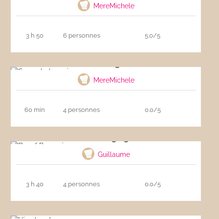
MereMichele
3 h 50
6 personnes
5.0/5
Sauce bolognaise
MereMichele
60 min
4 personnes
0.0/5
Boeuf Bourguignon
Guillaume
3 h 40
4 personnes
0.0/5
Vin chaud