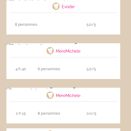
Evodie
8 personnes
5.0/5
Daube de sanglier
MereMichele
4 h 40
6 personnes
5.0/5
Lasagnes bolognaise
MereMichele
2 h 15
8 personnes
0.0/5
Daube provençale