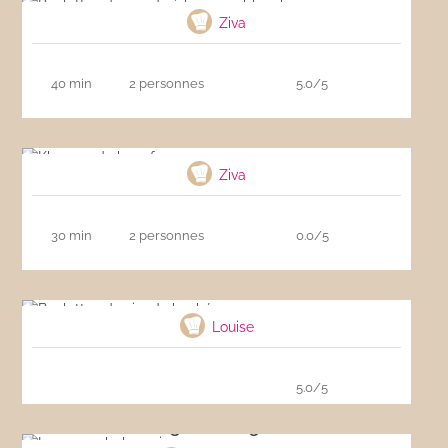
Ziva
40 min
2 personnes
5.0/5
Kheema de boeuf
Ziva
30 min
2 personnes
0.0/5
Boulettes de viande hachée
Louise
5.0/5
Lasagnes bolognaise