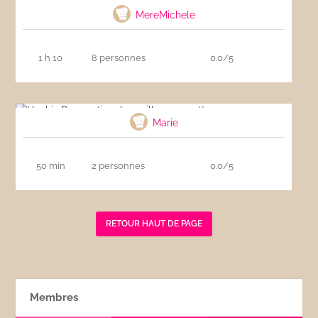
MereMichele
1 h 10
8 personnes
0.0/5
Hachis Parmentier : la meilleure recette
Marie
50 min
2 personnes
0.0/5
RETOUR HAUT DE PAGE
Membres