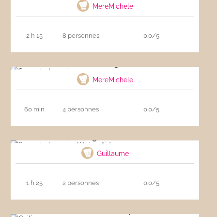
MereMichele
2 h 15
8 personnes
0.0/5
Sauce bolognaise
MereMichele
60 min
4 personnes
0.0/5
Sauce bolognaise KitchenAid
Guillaume
1 h 25
2 personnes
0.0/5
Chili con carne express