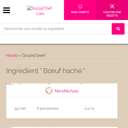
MON COMPTE
AJOUTER UNE
RECETTE
Home
»
Ground beef
Ingrédient " Bœuf haché "
Hachis parmentier express
MereMichele
55 min
6 personnes
0.0/5
Boulettes de viande à la sauce blanche