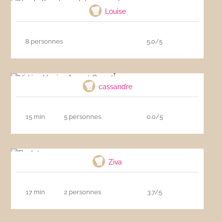
Louise
8 personnes
5.0/5
Vidéo : Verrine Avocat Crevette, nage coco
curry
cassandre
15 min
5 personnes
0.0/5
Poulet coco
Ziva
17 min
2 personnes
3.7/5
Muffins vegan