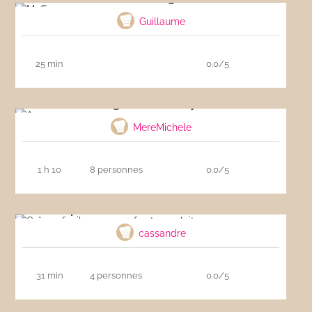
Guillaume
25 min
0.0/5
Agneau au curry
MereMichele
1 h 10
8 personnes
0.0/5
Crêpes faciles sans œufs et sans lait
cassandre
31 min
4 personnes
0.0/5