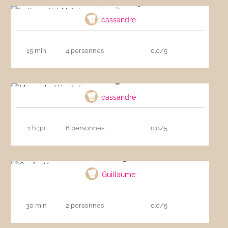
Latte au thé Matcha soja vanille
cassandre
15 min
4 personnes
0.0/5
Moussaka Végétalienne
cassandre
1 h 30
6 personnes
0.0/5
Gaufre Vegan
Guillaume
30 min
2 personnes
0.0/5