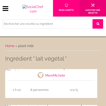
MON COMPTE
AJOUTER UNE
RECETTE
Home
»
plant milk
Ingrédient " lait végétal "
Poulet au curry
MereMichele
1 h 10
8 personnes
0.0/5
Brochettes de poulet sauce satay