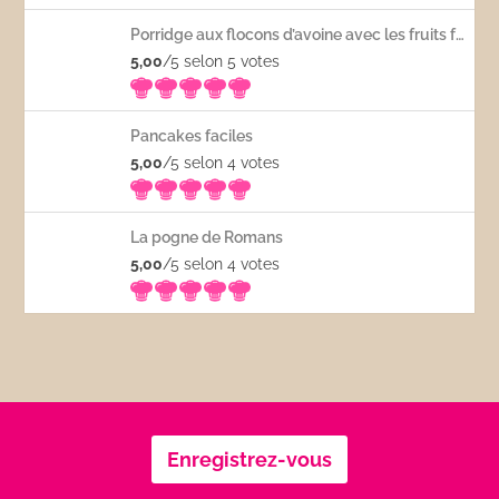
Porridge aux flocons d’avoine avec les fruits frais
5,00
/5 selon 5
votes
Pancakes faciles
5,00
/5 selon 4
votes
La pogne de Romans
5,00
/5 selon 4
votes
Enregistrez-vous