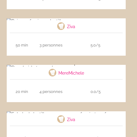
Poivrons farcis aux lentilles
Ziva
50 min
3 personnes
5.0/5
Dorade à la tapenade
MereMichele
20 min
4 personnes
0.0/5
Salade de lentilles au maquereau fumé et
oeuf
Ziva