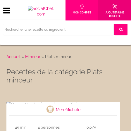
MON COMPTE
AJOUTER UNE
RECETTE
Accueil
»
Minceur
»
Plats minceur
Recettes de la catégorie Plats
minceur
Courgettes farcies au fromage frais
MereMichele
45 min
4 personnes
0.0/5