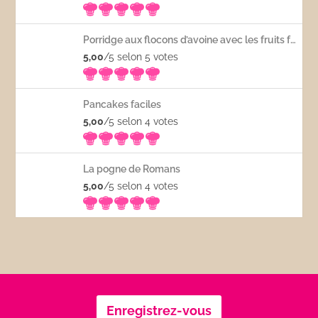
Porridge aux flocons d’avoine avec les fruits frais
5,00
/5 selon 5
votes
Pancakes faciles
5,00
/5 selon 4
votes
La pogne de Romans
5,00
/5 selon 4
votes
Enregistrez-vous