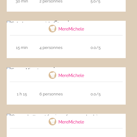
30 min
2 personnes
5.0/5
Salade grecque à la feta
MereMichele
15 min
4 personnes
0.0/5
Soupe Minestrone
MereMichele
1 h 15
6 personnes
0.0/5
Courge butternut farcie au fromage de
chèvre
MereMichele