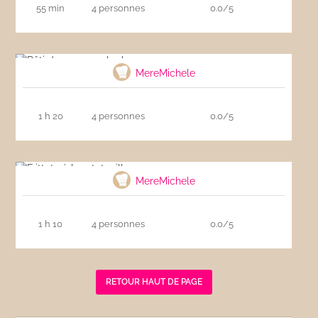
55 min
4 personnes
0.0/5
Rôti de veau aux herbes
MereMichele
1 h 20
4 personnes
0.0/5
Frittata à la ratatouille
MereMichele
1 h 10
4 personnes
0.0/5
RETOUR HAUT DE PAGE