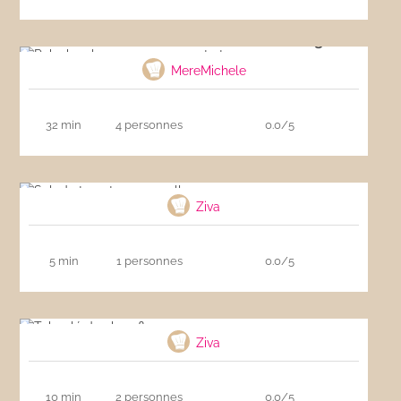
Poke bowl au saumon, avocat et mangue
MereMichele
32 min
4 personnes
0.0/5
Salade tomate mozzarella
Ziva
5 min
1 personnes
0.0/5
Taboulé de chou-fleur
Ziva
10 min
2 personnes
0.0/5