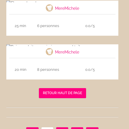
MereMichele
25 min
6 personnes
0.0/5
Pains au lait au surimi sauce cocktail
MereMichele
20 min
8 personnes
0.0/5
RETOUR HAUT DE PAGE