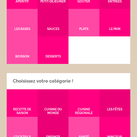
APÉRITIF
PETIT-DÉJEUNER
GOÛTER
ENTRÉES
LES BASES
SAUCES
PLATS
LE PAIN
BOISSON
DESSERTS
Choisissez votre catégorie !
RECETTE DE
CUISINE DU
CUISINE
LES FÊTES
SAISON
MONDE
RÉGIONALE
COCKTAILS
ENFANTS
SANTÉ
MINCEUR