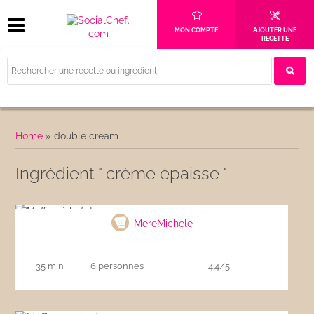
MON COMPTE
AJOUTER UNE
RECETTE
Home
»
double cream
Ingrédient " crème épaisse "
Muffins à la feta
MereMichele
35 min
6 personnes
4.4/5
Muffins aux lardons