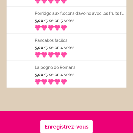
Porridge aux flocons d’avoine avec les fruits frais
5,00
/5 selon 5
votes
Pancakes faciles
5,00
/5 selon 4
votes
La pogne de Romans
5,00
/5 selon 4
votes
Enregistrez-vous