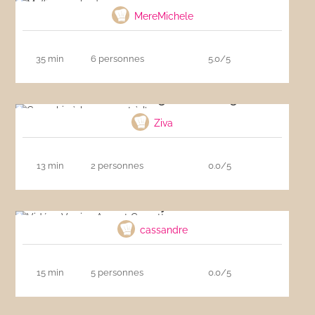
MereMichele
35 min
6 personnes
5.0/5
Gnocchis à la sauge et à l’orange
Ziva
13 min
2 personnes
0.0/5
Vidéo : Verrine Avocat Crevette, nage coco
curry
cassandre
15 min
5 personnes
0.0/5
Lapin au four à la moutarde