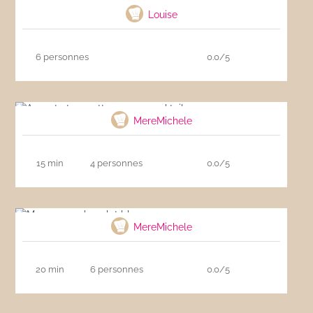
Louise
6 personnes
0.0/5
Avocat et crevettes sauce cocktail
MereMichele
15 min
4 personnes
0.0/5
Mousse au chocolat blanc
MereMichele
20 min
6 personnes
0.0/5
Flammekueche