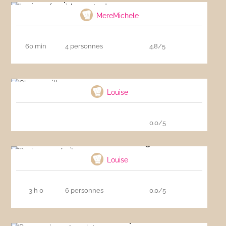
MereMichele
60 min
4 personnes
4.8/5
Glace vanille
Louise
0.0/5
Pavlova aux fruits rouges
Louise
3 h 0
6 personnes
0.0/5
Penne crème et poulet