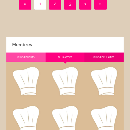
«
1
2
3
>
»
Membres
PLUS RÉCENTS
PLUS ACTIFS
PLUS POPULAIRES