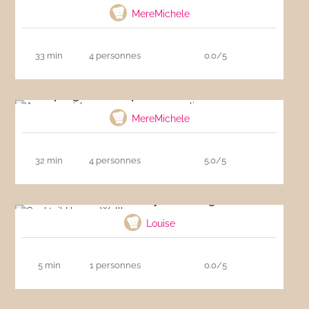
MereMichele
33 min
4 personnes
0.0/5
Asperges à la vapeur sauce mousseline
MereMichele
32 min
4 personnes
5.0/5
Cocktail Harvey Wallbanger
Louise
5 min
1 personnes
0.0/5
Pavlova aux fruits rouges