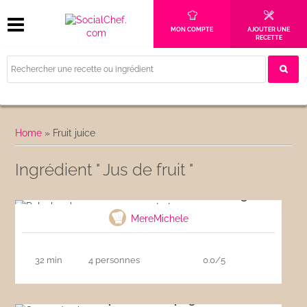
MON COMPTE
AJOUTER UNE
RECETTE
Home
»
Fruit juice
Ingrédient " Jus de fruit "
Poke bowl au saumon, avocat et mangue
MereMichele
32 min
4 personnes
0.0/5
Soupe de champagne