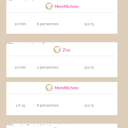
MereMichele
10 min
6 personnes
5.0/5
Carpaccio de radis noir
Ziva
10 min
2 personnes
5.0/5
Chutney de mangue
MereMichele
1 h 15
6 personnes
5.0/5
Recette Poulet frit à l’américaine