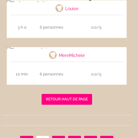
Louise
3 h 0
6 personnes
0.0/5
Sauce aux anchois
MereMichele
10 min
6 personnes
0.0/5
RETOUR HAUT DE PAGE