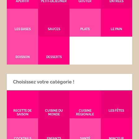
APÉRITIF
PETIT-DÉJEUNER
GOÛTER
ENTRÉES
LES BASES
SAUCES
PLATS
LE PAIN
BOISSON
DESSERTS
Choisissez votre catégorie !
RECETTE DE
CUISINE DU
CUISINE
LES FÊTES
SAISON
MONDE
RÉGIONALE
COCKTAILS
ENFANTS
SANTÉ
MINCEUR