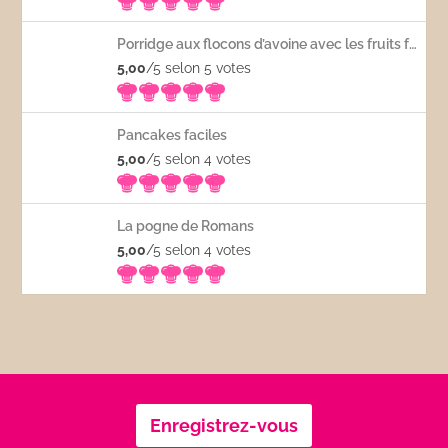
Porridge aux flocons d’avoine avec les fruits frais
5,00
/5 selon 5
votes
Pancakes faciles
5,00
/5 selon 4
votes
La pogne de Romans
5,00
/5 selon 4
votes
Enregistrez-vous