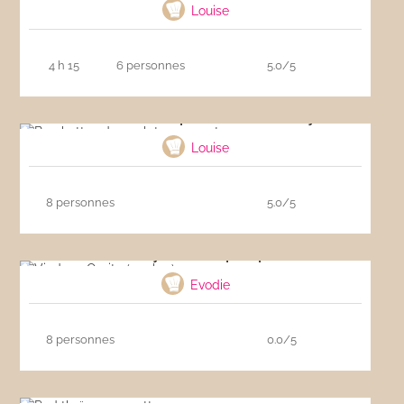
Louise
4 h 15
6 personnes
5.0/5
Brochettes de poulet sauce satay
Louise
8 personnes
5.0/5
Vindaye Ourite (poulpe)
Evodie
8 personnes
0.0/5
Pad thaï aux crevettes