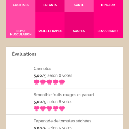
COCKTAILS
ENFANTS
SANTÉ
MINCEUR
REPAS
FACILE ET RAPIDE
SOUPES
LES CUISSONS
MUSCULATION
Évaluations
Cannelés
5,00
/5 selon 6
votes
Smoothie fruits rouges et yaourt
5,00
/5 selon 6
votes
Tapenade de tomates séchées
5,00
/5 selon 5
votes