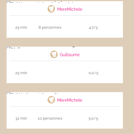
MereMichele
25 min
8 personnes
4.7/5
Muffins vegan
Guillaume
25 min
0.0/5
Sablés Linzer à la confiture
MereMichele
32 min
10 personnes
5.0/5