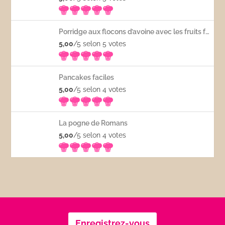
Porridge aux flocons d’avoine avec les fruits frais
5,00
/5 selon 5
votes
Pancakes faciles
5,00
/5 selon 4
votes
La pogne de Romans
5,00
/5 selon 4
votes
Enregistrez-vous