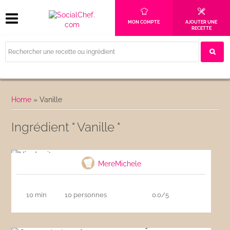
MON COMPTE
AJOUTER UNE
RECETTE
Home
»
Vanille
Ingrédient " Vanille "
Vin de citron
MereMichele
10 min
10 personnes
0.0/5
Carrot cake à ma façon