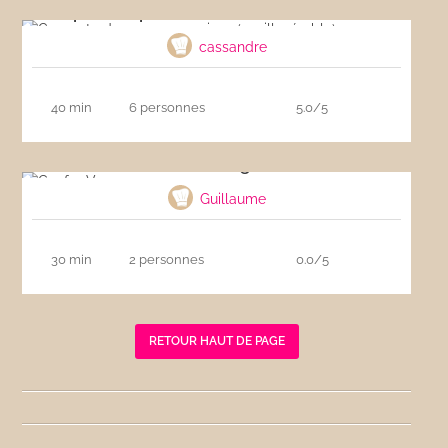
Compote de pommes maison (vanille, érable)
cassandre
40 min
6 personnes
5.0/5
Gaufre Vegan
Guillaume
30 min
2 personnes
0.0/5
RETOUR HAUT DE PAGE