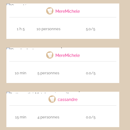
Cannelés
MereMichele
1 h 5
10 personnes
5.0/5
Punch planteur
MereMichele
10 min
5 personnes
0.0/5
Latte au thé Matcha soja vanille
cassandre
15 min
4 personnes
0.0/5