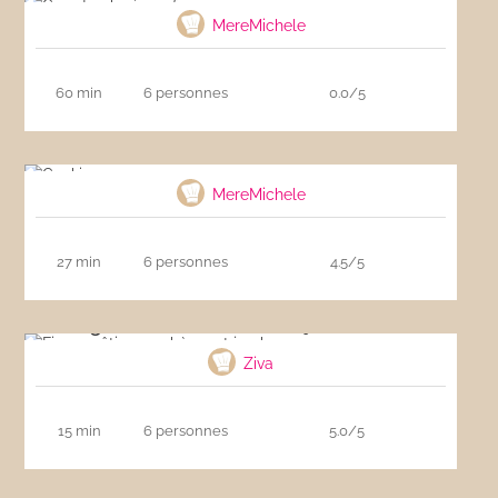
MereMichele
60 min
6 personnes
0.0/5
Cookies
MereMichele
27 min
6 personnes
4.5/5
Figues rôties au chèvre et jambon cru
Ziva
15 min
6 personnes
5.0/5
Sablés aux pépites de chocolat