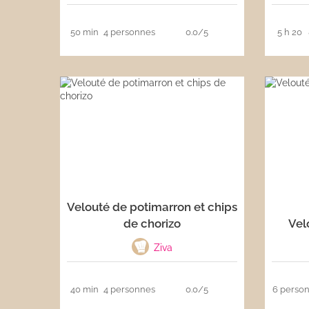
50 min
4 personnes
0.0/5
5 h 20
Velouté de potimarron et chips
de chorizo
Vel
Ziva
40 min
4 personnes
0.0/5
6 perso