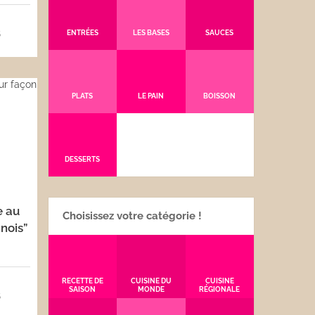
5
ENTRÉES
LES BASES
SAUCES
PLATS
LE PAIN
BOISSON
DESSERTS
e au
Choisissez votre catégorie !
nois”
RECETTE DE
CUISINE DU
CUISINE
SAISON
MONDE
RÉGIONALE
5