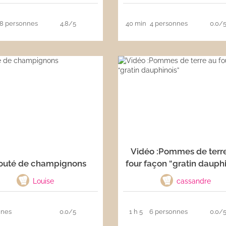
8 personnes
4.8/5
40 min
4 personnes
0.0/
Vidéo :Pommes de terr
outé de champignons
four façon “gratin dauphi
Louise
cassandre
nnes
0.0/5
1 h 5
6 personnes
0.0/