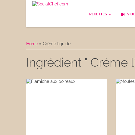
RECETTES
VID
Les bases
Cockt
Home
»
Crème liquide
Le Pain
Cuisi
Ingrédient " Crème l
Apéritifs
Cuisin
Déjeuner
Enfan
Entrées
Facile
Plats
Les C
Goûter
Les F
Desserts