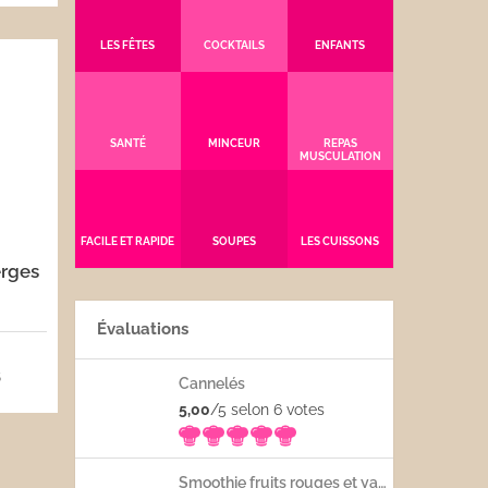
LES FÊTES
COCKTAILS
ENFANTS
SANTÉ
MINCEUR
REPAS
MUSCULATION
FACILE ET RAPIDE
SOUPES
LES CUISSONS
erges
Évaluations
5
Cannelés
5,00
/5 selon 6
votes
Smoothie fruits rouges et yaourt