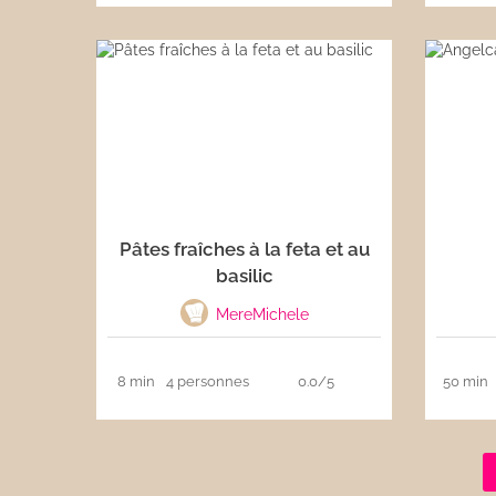
Pâtes fraîches à la feta et au
basilic
MereMichele
8 min
4 personnes
0.0/5
50 min