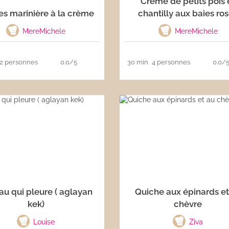
Crème de petits pois 
s marinière à la crème
chantilly aux baies ro
MereMichele
MereMichele
2 personnes
0.0/5
30 min
4 personnes
0.0/
au qui pleure ( aglayan
Quiche aux épinards et
kek)
chèvre
Louise
Ziva