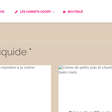
ÉOS
LES CARNETS GOODY
BOUTIQUE
ails
Temps de cuisson
Minceur
Spécialité culinaire
ne du monde
Recettes saisonnières
iquide "
Les astuces Goody
e française traditionnelle
Repas musculation
ts
Robots multifonctions
 et rapide
Healthy
uissons
Les soupes
êtes