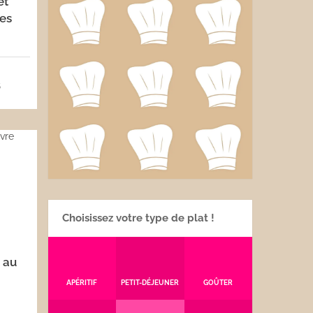
et
ses
5
Choisissez votre type de plat !
 au
APÉRITIF
PETIT-DÉJEUNER
GOÛTER