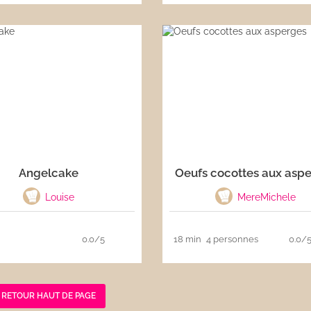
Angelcake
Oeufs cocottes aux asp
Louise
MereMichele
0.0/5
18 min
4 personnes
0.0/
RETOUR HAUT DE PAGE