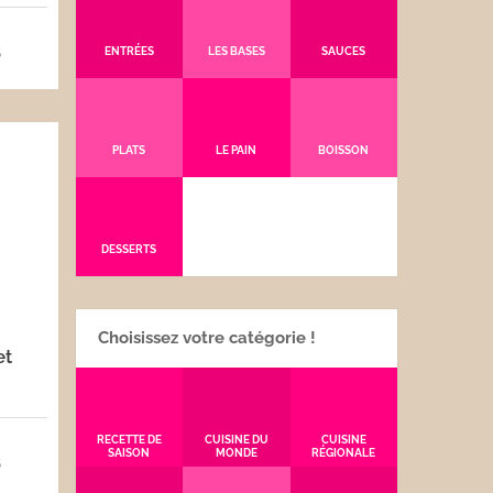
5
ENTRÉES
LES BASES
SAUCES
PLATS
LE PAIN
BOISSON
DESSERTS
Choisissez votre catégorie !
et
RECETTE DE
CUISINE DU
CUISINE
SAISON
MONDE
RÉGIONALE
5