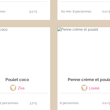
nnes
5.0/5
60 min
8 personnes
0.0/
Poulet coco
Penne crème et poul
Ziva
Louise
2 personnes
3.7/5
6 personnes
0.0/