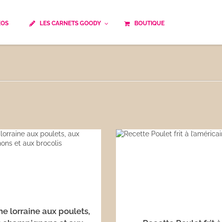
ÉOS
LES CARNETS GOODY
BOUTIQUE
ails
Temps de cuisson
Minceur
Spécialité culinaire
ne du monde
Recettes saisonnières
Les astuces Goody
e française traditionnelle
Repas musculation
ts
Robots multifonctions
 et rapide
Healthy
uissons
Les soupes
êtes
e lorraine aux poulets,