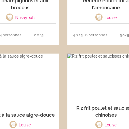
 champignons et aux
Recette Poulet frit à
brocolis
l’américaine
Nusaybah
Louise
4 personnes
0.0/5
4 h 15
6 personnes
5.0/
Riz frit poulet et sauci
 à la sauce aigre-douce
chinoises
Louise
Louise