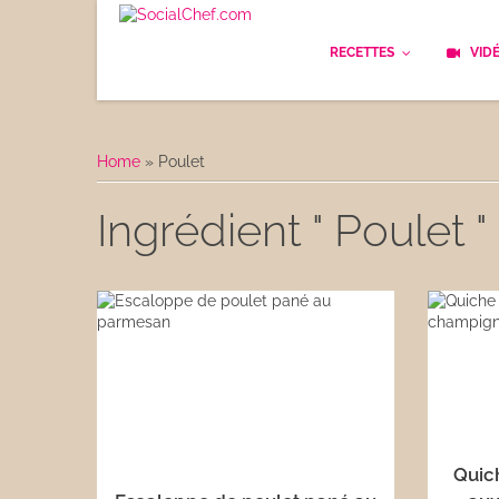
RECETTES
VID
Les bases
Cockt
Home
»
Poulet
Le Pain
Cuisi
Ingrédient " Poulet "
Apéritifs
Cuisin
Déjeuner
Enfan
Entrées
Facile
Plats
Les C
Goûter
Les F
Quich
Desserts