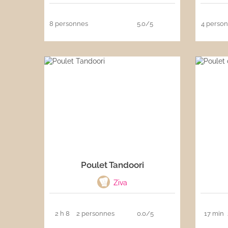
8 personnes
5.0/5
4 perso
Poulet Tandoori
Ziva
2 h 8
2 personnes
0.0/5
17 min