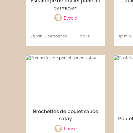
Escaloppe de poulet pané au
aux
parmesan
Les sauces
Evodie
Boissons
45 min
4 personnes
0.0/5
50 min
Brochettes de poulet sauce
satay
Poulet
Louise