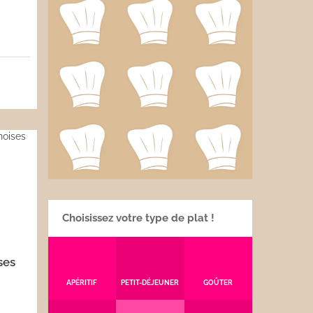
5
Choisissez votre type de plat !
sses
APÉRITIF
PETIT-DÉJEUNER
GOÛTER