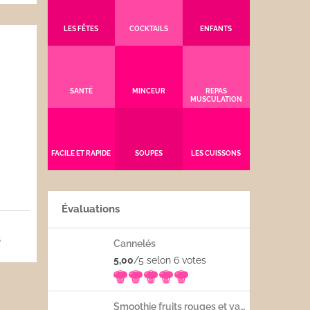
LES FÊTES
COCKTAILS
ENFANTS
SANTÉ
MINCEUR
REPAS
MUSCULATION
FACILE ET RAPIDE
SOUPES
LES CUISSONS
Évaluations
5
Cannelés
5,00
/5 selon 6
votes
Smoothie fruits rouges et yaourt