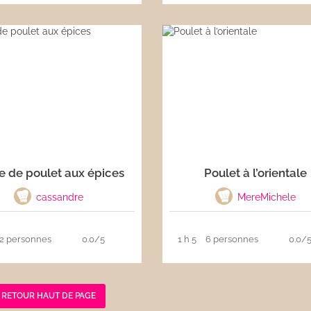
ne de poulet aux épices
Poulet à l’orientale
cassandre
MereMichele
2 personnes
0.0/5
1 h 5
6 personnes
0.0/
RETOUR HAUT DE PAGE