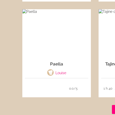
Paella
Taji
Louise
0.0/5
1 h 40